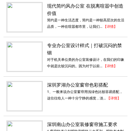
现代简约风办公室 在脱离喧嚣中创造
价值
简约是一种生活态度，简约是一种较高层次的生活
品质，一种在喧嚣都市里，让我们...
【详情】
专业办公室设计样式｜打破沉闷的禁
锢
对于机关单位类的办公室装修设计，在我们的印象
中就是比较沉闷的。因为对于以前...
【详情】
深圳罗湖办公室窗帘色彩搭配
1、一般来说办公室窗帘用浅绿色比较容易搭配，
这往往给人一种十分宁静的感觉，淡...
【详情】
深圳大型办公室装修
现代办公空间设计，休闲兼具办公机能的选择配
备已成为空间点缀风采的创意来...
2018-07-30
深圳南山办公室装修窗帘施工要求
1.窗帘轨道分别明轨和暗轨二大系列，明轨有木制