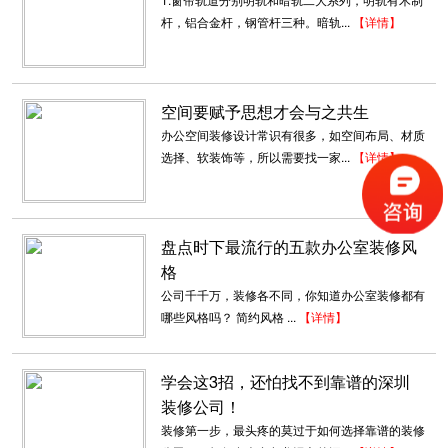
互联网公司装修装饰
杆，铝合金杆，钢管杆三种。暗轨...
【详情】
办公室是为处理一种特定事务的地方或提供服务
的地方，而办公室装修设计则能恰到好...
2018-06-27
空间要赋予思想才会与之共生
办公空间装修设计常识有很多，如空间布局、材质
企业厂房装修设计案例
选择、软装饰等，所以需要找一家...
【详情】
1、厂房的装修设计直接体现工厂的企业文化，
工人生产操作的环境以及工作效率的高...
2018-07-30
盘点时下最流行的五款办公室装修风
布吉办公室装修案例展示
格
办公室房间的设计配置，一般而言，职位越高者
公司千千万，装修各不同，你知道办公室装修都有
越後面，犹如银行业的摆置，前...
哪些风格吗？ 简约风格 ...
【详情】
2018-06-21
学会这3招，还怕找不到靠谱的深圳
深圳现代办公室装修
装修公司！
1、深圳现代简约风格装修中物品的特点 现在家
装修第一步，最头疼的莫过于如何选择靠谱的装修
庭的简约不只是说装修，还反映在...