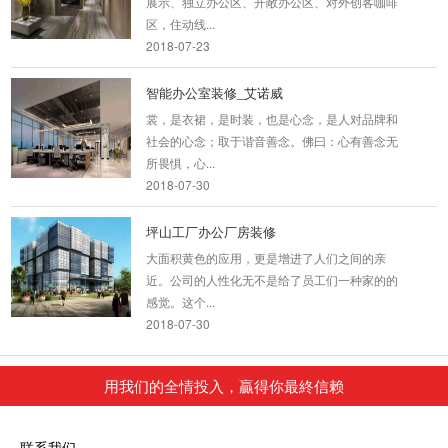
区，住动线...
2018-07-23
智能办公室装修_艾诺威
裳，是衣裙，是时装，也是心念，是人对品牌和
社会的心念；取于谐音善念。佛曰：心有善念无
所畏惧，心...
2018-07-30
坪山工厂办公厂房装修
大面积黄色的应用，更是增进了人们之间的亲
近。公司的人性化无不是给了员工们一种家的的
感觉。这个...
2018-07-30
复式办公室装修_麗池米
用我们的全情投入，贏得你最終信赖
设计师为此间工作者创造大器格局的环境，玄关
处原生态石墙与品牌图型互辉映，不仅相当吸
联系我们