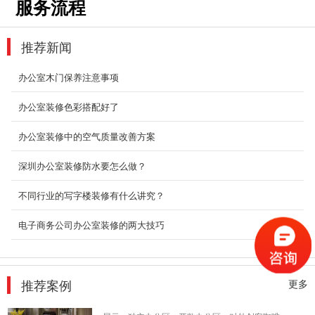
服务流程
深圳装修设计为什么要选深圳东森装饰公司？
2、深圳东森装饰是标准化成熟施工组织，大批
量采购及成熟...
推荐新闻
2018-07-30
办公室木门保养注意事项
深圳现代简约风格装修设计
深圳市东森装饰工程公司是一家有多年现代简约
办公室装修色彩搭配好了
风格装修设计经验的公司。我们随时有在建工地
供您...
办公室装修中的空气质量改善方案
2018-07-30
深圳办公室装修防水要怎么做？
大型办公室装修_海汇联合
不同行业的写字楼装修有什么讲究？
这是一个小尺度的联合办公空间设计，包括7间
办公室，12个固定工位，8个自由办公座位，水
电子商务公司办公室装修的两大技巧
吧，休闲沙龙等...
2018-08-21
豪华办公室装修
推荐案例
更多
整个空间其实被归纳为四大块：前厅接待与影像
展示、独立办公区、开敞办公区、对外创客咖啡