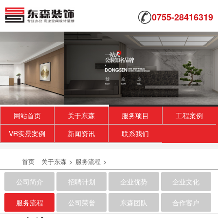
0755-28416319
复式办公室装修_麗池米
设计师为此间工作者创造大器格局的环境，玄关
处原生态石墙与品牌图型互辉映，不仅相当吸
睛，更让...
网站首页
关于东森
服务项目
工程案例
2018-07-23
VR实景案例
新闻资讯
联系我们
深圳大型办公室装修
现代办公空间设计，休闲兼具办公机能的选择配
首页
关于东森
>
服务流程
>
备已成为空间点缀风采的创意来源。注重时尚与
艺术，...
公司简介
招聘计划
企业优势
企业文化
2018-07-30
服务流程
公司荣誉
东森团队
合作客户
厂房办公装修设计