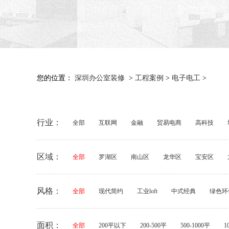
您的位置：
深圳办公室装修
>
工程案例
>
电子电工
>
行业：
全部
互联网
金融
贸易电商
高科技
区域：
全部
罗湖区
南山区
龙华区
宝安区
风格：
全部
现代简约
工业loft
中式经典
绿色环
面积：
全部
200平以下
200-500平
500-1000平
1