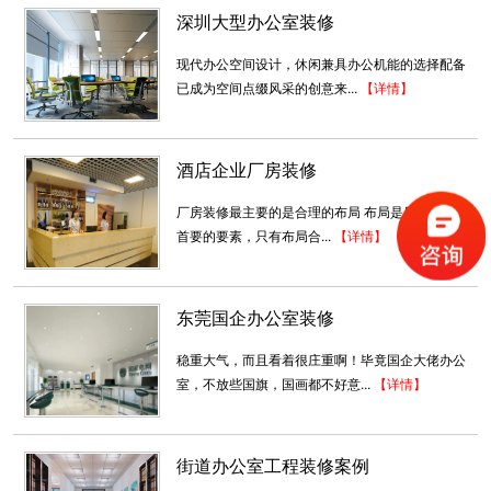
深圳大型办公室装修
2018-08-29
现代办公空间设计，休闲兼具办公机能的选择配备
布吉办公室装修案例展示
已成为空间点缀风采的创意来...
【详情】
办公室房间的设计配置，一般而言，职位越高者
越後面，犹如银行业的...
2018-06-21
酒店企业厂房装修
大办公室装修_乐高集团
厂房装修最主要的是合理的布局 布局是厂房装修
首要的要素，只有布局合...
【详情】
本案通过设计来创造和培育“参与设计”，促进合
作，创新，乐趣，尊重彼此的...
2018-06-26
东莞国企办公室装修
龙岗企业办公室装修设计
稳重大气，而且看着很庄重啊！毕竟国企大佬办公
随着社会的发展，“一站式购物”“一站式服务”等
室，不放些国旗，国画都不好意...
【详情】
等，成为了近年流行的关...
2018-06-21
街道办公室工程装修案例
深圳大型办公室装修