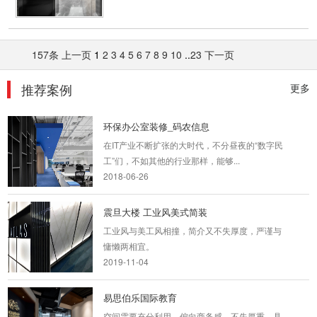
2018-07-30
主题办公室装修_广州远洋
157条
上一页
1
2
3
4
5
6
7
8
9
10
..
23
下一页
空间设计中充分利用了来自自然光线、为本来就
独树一帜的智慧办公赋予了灵动...
推荐案例
2018-07-23
更多
环保办公室装修_码农信息
在IT产业不断扩张的大时代，不分昼夜的“数字民
工”们，不如其他的行业那样，能够...
2018-06-26
震旦大楼 工业风美式简装
工业风与美工风相撞，简介又不失厚度，严谨与
慵懒两相宜。
2019-11-04
易思伯乐国际教育
空间需要充分利用，偏向商务感，不失厚重，具