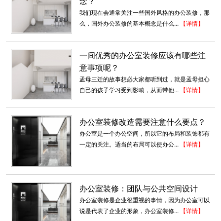
念？
我们现在会通常关注一些国外风格的办公装修，那
么，国外办公装修的基本概念是什么...
【详情】
一间优秀的办公室装修应该有哪些注
意事项呢？
孟母三迁的故事想必大家都听到过，就是孟母担心
自己的孩子学习受到影响，从而带他...
【详情】
办公室装修改造需要注意什么要点？
房产办公室装修
办公室是一个办公空间，所以它的布局和装饰都有
传统中式家具无疑是整个空间当仁不让的主角，
一定的关注。适当的布局可以使办公...
【详情】
从官帽椅、圈椅，到雕花茶几、...
2018-07-30
深圳厂房办公室装修
办公室装修：团队与公共空间设计
深圳东森装饰公司是一家专业承接深圳厂房装修
办公室装修是企业很重视的事情，因为办公室可以
的装饰公司。我们有多年的深圳厂房...
说是代表了企业的形象，办公室装修...
【详情】