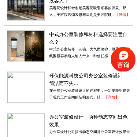
没客人？
2018-07-30
美容院设计和命名是美容院吸引顾客的源泉。那
么，美容院店铺装修布局则是美容院顾...
【详情】
环保办公室装修_码农信息
在IT产业不断扩张的大时代，不分昼夜的“数字民
工”们，不如其他的行业那样，能够...
中式办公室装修和材料选择要注意什
2018-06-26
么？
中式办公室装修一沉稳、大气而著称，厚重的文化
企业办公楼装修
氛围很容易给人给人带来一种信任感...
【详情】
装修设计要点： 前台像是一个飞行的机翼，背景
倾斜的墙体，黑色的体块穿插，...
环保能源科技公司办公室装修设计，
2018-09-03
简洁而不失...
在开展办公室装修设计的过程中，一定要能明确关
福田科技办公室装修
于现代工作空间的结构形式。结...
【详情】
空间设计中充分利用了来自自然光线、为本来就
独树一帜的智慧办公赋予了灵动...
2018-07-30
办公室装修设计，两种动态空间出色
效果
酒店装修设计_布吉中式酒店
办公室设计公司指出动态空间是办公室设计效果最
随着酒店设计的多元化发展，其装饰设计的风格