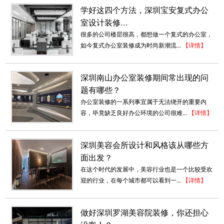
学好这四个方法，深圳宝安复式办公
室设计装修...
很多的公司楼层很高，都想做一个复式的办公室，
如今复式办公室装修成为时尚新潮流...
【详情】
深圳南山办公室装修期间常出现的问
题有哪些？
办公室装修的一系列事宜属于无法绕开的重要内
容，毕竟缺乏良好办公环境的公司很难...
【详情】
深圳店铺装修
深圳美容会所设计和风格该从哪些方
深圳东森装饰公司拥有一级的设计师团队和经验
丰富的施工队伍。我们的设计师...
面出发？
2018-07-30
在这个时代的发展中，美容行业也是一个比较受欢
迎的行业，在每个城市都可以看到一...
【详情】
小型办公室装修设计
小型的办公室，其实是跟小户型的房子要装修的
做好深圳罗湖美容院装修，你还担心
道理是一样的，小户型的房子设计不...