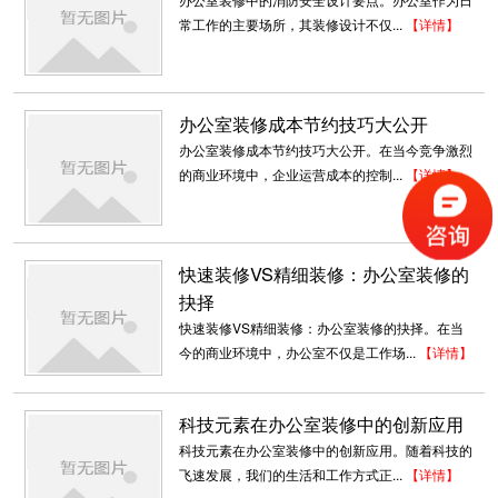
2、深圳东森装饰是标准化成熟施工组...
常工作的主要场所，其装修设计不仅...
【详情】
2018-07-30
酒店企业厂房装修
厂房装修最主要的是合理的布局 布局是厂房装修
办公室装修成本节约技巧大公开
首要的要素，只有布局合...
办公室装修成本节约技巧大公开。在当今竞争激烈
2018-07-30
的商业环境中，企业运营成本的控制...
【详情】
深圳写字楼办公室装修
深圳写字楼装修为什么要选深圳东森装饰公司？
快速装修VS精细装修：办公室装修的
2、深圳东森装饰是标准化成...
2018-07-30
抉择
快速装修VS精细装修：办公室装修的抉择。在当
今的商业环境中，办公室不仅是工作场...
【详情】
园区厂房会客厅装修
其行业性质决定了它在办公室装修方面注定要与
光怪陆离的设计和色彩纷呈的搭...
科技元素在办公室装修中的创新应用
2018-08-29
科技元素在办公室装修中的创新应用。随着科技的
飞速发展，我们的生活和工作方式正...
【详情】
时尚办公室装修