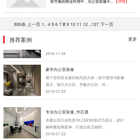
深圳宝安厂房装修公司认为，厂房装修要考虑的
快节奏的商业环境中，办公室装修不...
【详情】
是地面部分，一般的厂房装修地面...
2018-07-30
889条
上一页
1
..
4
5
6
7
8
9
10
11
12
..
127
下一页
信测 科技风大赏
推荐案例
为打造信息化，采用科技风，以线条的形势凸显
更多
形象，空间错落分布，主打明亮宽阔。
2019-11-04
豪华办公室装修
整个空间其实被归纳为四大块：前厅接待与影像
展示、独立办公区、开敞办公区、对...
2018-07-23
专业办公室装修_华芯通
本案以其行业性质与LOGO的形式为原点，进行
解构重组再延伸，打造出前卫独特...
2018-07-23