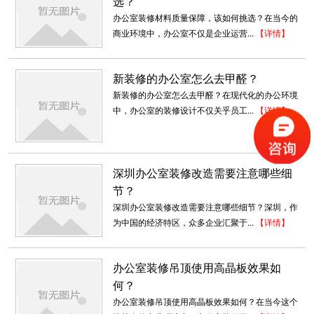
选？
办公室装修材料质量保障，该如何挑选？在当今的
商业环境中，办公室不仅是企业运营...
【详情】
深圳店铺装修
深圳东森装饰公司拥有一级的设计师团队和经验
丰富的施工队伍。我们的设计师...
新装修的办公室怎么去甲醛？
2018-07-30
新装修的办公室怎么去甲醛？在现代化的办公环境
中，办公室的装修设计不仅关乎员工...
【详情】
现代中式公装一览
主张禅意，在细节之处体现对生活的热爱，享受
恬静的人生。
深圳办公室装修改造需要注意哪些细
2019-11-05
节？
深圳办公室装修改造需要注意哪些细节？深圳，作
环保办公室装修_码农信息
为中国的经济特区，众多企业汇聚于...
【详情】
在IT产业不断扩张的大时代，不分昼夜的“数字民
工”们，不如其他的行业那样，能够...
2018-06-26
办公室装修吊顶使用高晶板效果如
何？
龙岗中心城厂房装修案例
办公室装修吊顶使用高晶板效果如何？在当今这个