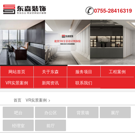
0755-28416319
网站首页
关于东森
服务项目
工程案例
VR实景案例
新闻资讯
联系我们
首页
VR实景案例
>
吧台
办公区
背景墙
展厅
经理室
前厅