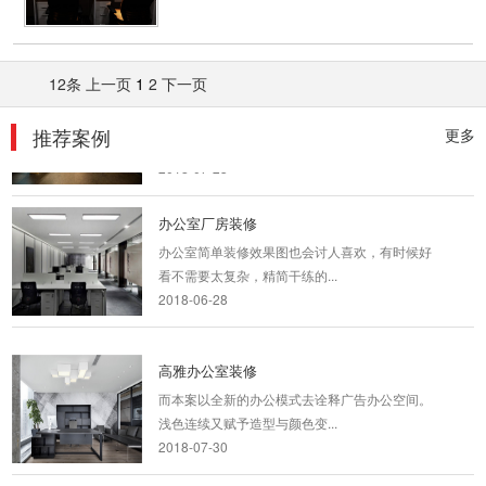
有浓浓的冷淡风。
2019-11-04
12条
上一页
1
2
下一页
顶级办公室装修_创业学院
本案虽屋况老旧，基地面积却很大，让设计团队
推荐案例
更多
得以大刀阔斧发挥空间配...
2018-07-23
办公室厂房装修
办公室简单装修效果图也会讨人喜欢，有时候好
看不需要太复杂，精简干练的...
2018-06-28
高雅办公室装修
而本案以全新的办公模式去诠释广告办公空间。
浅色连续又赋予造型与颜色变...
2018-07-30