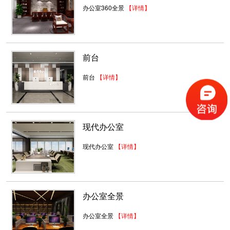
办公室360全景
【详情】
街道办公室工程装修案例
深圳装饰设计为什么要选深圳东森装饰公司？
2、深圳东森装饰是标准...
前台
2018-07-30
前台
【详情】
主题办公室装修设计
办公室的墙壁装饰装修理念内部·独特的冲孔铝板
设计接待区小图片。设...
2018-07-30
现代办公室
深圳写字楼办公室装修
现代办公室
【详情】
深圳写字楼装修为什么要选深圳东森装饰公司？
2、深圳东森装饰是...
2018-07-30
办公室全景
易思伯乐国际教育
办公室全景
【详情】
空间需要充分利用，偏向商务感，不失厚重，具