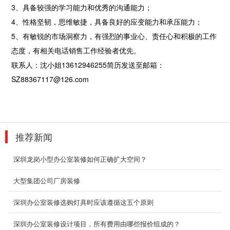
3、具备较强的学习能力和优秀的沟通能力；
办公室厂房装修
4、性格坚韧，思维敏捷，具备良好的应变能力和承压能力；
办公室简单装修效果图也会讨人喜欢，有时候好
5、有敏锐的市场洞察力，有强烈的事业心、责任心和积极的工作
看不需要太复杂，精简干练的装修反而会有一种
别致的时尚...
态度，有相关电话销售工作经验者优先。
2018-06-28
联系人：沈小姐13612946255简历发送至邮箱：
SZ88367117@126.com
主题办公室装修设计
办公室的墙壁装饰装修理念内部·独特的冲孔铝板
设计接待区小图片。设计在家居墙上设计了梦幻
办公室...
2018-07-30
推荐新闻
商务办公楼装修_华腾建材
深圳龙岗小型办公室装修如何正确扩大空间？
秉承用创意设计为客户提供品质设计服务。运用
地毯原材的纸筒作为公共区域通道处理，特别化
大型集团公司厂房装修
了客户...
2018-07-23
深圳办公室装修选购灯具时应该遵循这五个原则
深圳办公室装修设计项目，所有费用由哪些报价组成的？
企业厂房装修设计案例