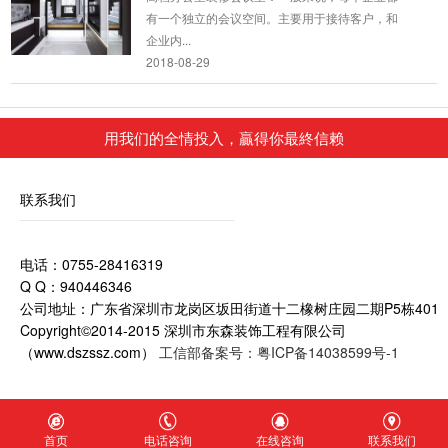
有一个独立的会议空间。主要用于接待客户，和
企业内...
2018-08-29
复式装修设计_文化公司办公室
用我们的全情投入，贏得你最終信赖
中式格局的开阔和借景之妙是设计的难点。因此
在企业形象墙、洽谈区背景墙两侧、开放式办公
区顶部等处，...
联系我们
2018-06-28
办公室厂房装修
电话：0755-28416319
办公室简单装修效果图也会讨人喜欢，有时候好
Q Q：940446346
看不需要太复杂，精简干练的装修反而会有一种
公司地址：广东省深圳市龙岗区坂田街道十二橡树庄园二期P5栋401
别致的时尚...
Copyright©2014-2015 深圳市东森装饰工程有限公司
2018-06-28
（www.dszssz.com）
工信部备案号：粤ICP备14038599号-1
主题办公室装修设计
办公室的墙壁装饰装修理念内部·独特的冲孔铝板
首页
电话咨询
在线咨询
联系我们
设计接待区小图片。设计在家居墙上设计了梦幻