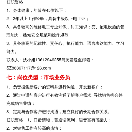
任职资格：
1、身体健康，年龄在45岁以下；
2、2年以上工作经验，具备中级以上电工证；
3、具备较高的维修电工专业知识，钳工知识；变、配电设施的管
理能力，熟知安全规范和操作规范
3、具备较高的纪律性、责任心、执行能力、语言表达能力、学习
能力。
联系人：沈小姐13612946255简历发送至邮箱：
SZ88367117@126.com
七：岗位类型：市场业务员
1、负责搜集新客户的资料并进行沟通，开发新客户；
2、通过电话与客户进行有效沟通了解客户需求, 寻找销售机会并
复式装修设计_文化公司办公室
完成销售业绩；
中式格局的开阔和借景之妙是设计的难点。因此
3、定期与合作客户进行沟通，建立良好的长期合作关系。
在企业形象墙、洽谈区背景墙两侧、开放式办公
区顶部等处，...
任职资格：1、口齿清晰，普通话流利，语音富有感染力；
2018-06-28
2、对销售工作有较高的热情；