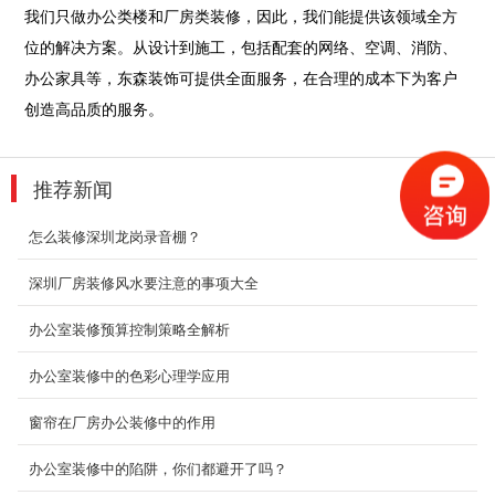
我们只做办公类楼和厂房类装修，因此，我们能提供该领域全方
倾斜的墙体，黑色的体块穿插，在极简的空间中
显得妙...
位的解决方案。从设计到施工，包括配套的网络、空调、消防、
2018-09-03
办公家具等，东森装饰可提供全面服务，在合理的成本下为客户
创造高品质的服务。
厂房办公装修设计
深圳装修设计为什么要选深圳东森装饰公司？
2、深圳东森装饰是标准化成熟施工组织，大批
推荐新闻
量采购及成熟...
2018-07-30
怎么装修深圳龙岗录音棚？
大型厂房装饰
深圳厂房装修风水要注意的事项大全
深圳装修设计为什么要选深圳东森装饰公司？
2、深圳东森装饰是标准化成熟施工组织，大批
办公室装修预算控制策略全解析
量采购及成熟...
办公室装修中的色彩心理学应用
2018-07-30
窗帘在厂房办公装修中的作用
布吉办公室装修案例展示
办公室房间的设计配置，一般而言，职位越高者
办公室装修中的陷阱，你们都避开了吗？
越後面，犹如银行业的摆置，前线为柜台员、襄