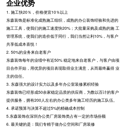
企业优势
1. 施工快20％，价格便宜10％以上
东森装饰是标准化成熟施工组织，成熟的办公装饰经验和先进的
施工工具，使我们的施工速度快20%；大批量采购及成熟的施 工
管理系统，使我们的造价低于同行，我们当然让利10%，与客户
共享低成本喜悦！
2. 50%的业务来自老客户
东森装饰每年的业绩中有近50% 稳定地来自老客户，与客户由项
目合作开始，用优异的项目表现取得业主满意，从而最终赢得 业
主的信任。
厂房办公装修案例
3. 东森强大的设计实力以及多年办公室装修累积经验
办公室装修设计不仅要考虑到人们的感情，还要
东森装饰已经形成50余家稳定品质的供应商，为数以百计的客户
照顾人的心理、生理的需求。设计办公室时要从
提供服务，拥有200人左右的办公类多年施工经历的施工队伍。
人的行...
2018-06-28
4. 承诺预算与决算不超过5%的精确成本控制
5.东森装饰在深圳办公类厂房装饰类占有一定的市场份额
企业办公楼装修
6. 最关键的是：我们专精于做办公空间和厂房装修
装修设计要点： 前台像是一个飞行的机翼，背景