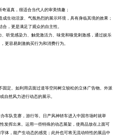
新奇逼真，很适合当代人的审美情趣；
造成生动活泼、气氛热烈的展示环境，具有身临其境的效果；
结合，更是满足了观众的自主性。
力、听觉感染力、触觉激活力、味觉和嗅觉刺激感，通过娱乐
力，更容易刺激购买行为和消费行为。
不固定。如利用店面过道等空间树立较松的立体广告物。外派
备或自然风力进行动态的展示。
举办车队竞赛，游行等。日产风神轿车进入中国市场时就举
特性发挥出来。运用一些特殊的动态展架，使商品放在上面可
的字体，能产生动态的感觉；此外也可将无流动特性的展品中