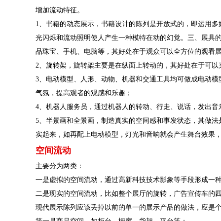
增加流动特征。
1、书籍的动态展示，书籍设计的陈列是开放式的，即运用多
光闪烁和流动照明使人产生一种模特在动的幻觉。三、展具的
品珠宝、手机、电脑等，其好处在于观众可以全方位的观看
2、旋转架，旋转架主要是在纵面上转动的，其好处在于可以
3、电动模型、人形、动物、机器和交通工具均可做成电动模
气氛，提高观者的观感和乐趣；
4、机器人服务员，通过机器人的转动、行走、说话，发出音
5、半景画和全景画，制造真实的空间感和事发状态，其做法
实起来，如再配上电动模型，灯光和音响就会产生舞台效果
空间流动
主要分为两类：
一是虚拟的空间流动，通过高新科技技术影象等手段形成一
二是现实的空间流动，比如整个展厅的旋转，广告宣传车的
现代展示陈列应该丢掉以前的单一的展示产品的做法，应是