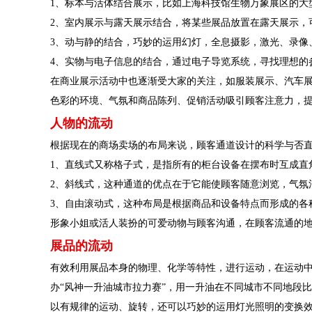
1、标本与活体结合展示，比如上海科技馆生物万象展区的大
2、室内展示与露天展示结合，将某些展品放置在露天展示，
3、动与静的结合，巧妙的运用幻灯，全息摄影，激光、录像
4、实物与电子信息的结合，通过电子导览系统，寻找理想的
在商业展示活动中也逐渐受大家的关注，如服装展示、汽车展
色彩的环境、气氛和商品陈列、促销活动吸引顾客注意力，
人物的流动
根据现在的商场卖场的布局来说，顾客通道设计的科学与否
1、直线式又称格子式，是指所有的柜台设备在摆布时互成直
2、斜线式，这种通道的优点在于它能使顾客随意浏览，气氛
3、自由滚动式，这种布局是根据商品和设备特点而形成的各
形象小姐或活人装扮的可爱动物与顾客沟通，在顾客流通的地
展品的流动
有效利用展品本身的物理、化学等特性，进行运动，在运动
办“风神一升油城市拉力赛”，用一升油在不同城市不同地段
以有规律的运动、旋转，还可以巧妙的运用灯光照明的变换