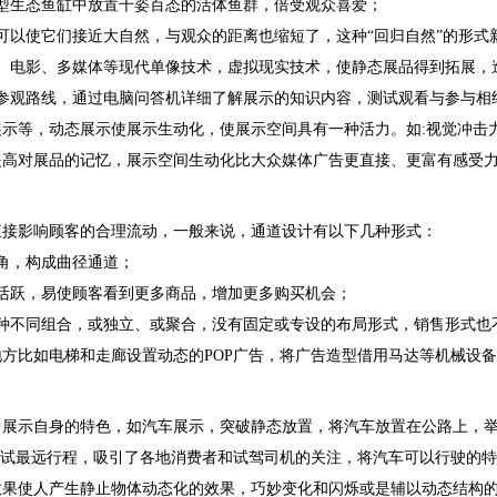
型生态鱼缸中放置千姿百态的活体鱼群，倍受观众喜爱；
可以使它们接近大自然，与观众的距离也缩短了，这种“回归自然”的形式
、电影、多媒体等现代单像技术，虚拟现实技术，使静态展品得到拓展，
参观路线，通过电脑问答机详细了解展示的知识内容，测试观看与参与相
示等，动态展示使展示生动化，使展示空间具有一种活力。如:视觉冲击
提高对展品的记忆，展示空间生动化比大众媒体广告更直接、更富有感受
直接影响顾客的合理流动，一般来说，通道设计有以下几种形式：
角，构成曲径通道；
活跃，易使顾客看到更多商品，增加更多购买机会；
种不同组合，或独立、或聚合，没有固定或专设的布局形式，销售形式也
方比如电梯和走廊设置动态的POP广告，将广告造型借用马达等机械设
中展示自身的特色，如汽车展示，突破静态放置，将汽车放置在公路上，
比试最远行程，吸引了各地消费者和试驾司机的关注，将汽车可以行驶的
效果使人产生静止物体动态化的效果，巧妙变化和闪烁或是辅以动态结构