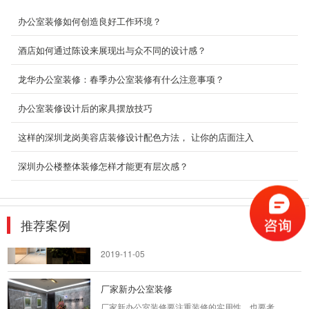
广场店铺装修设计案例
办公室装修如何创造良好工作环境？
店铺门面装修风格介绍 1、古典风格，在装修刚
兴起的年代,装修大多追求的是较为豪华经典的
酒店如何通过陈设来展现出与众不同的设计感？
风...
2018-08-29
龙华办公室装修：春季办公室装修有什么注意事项？
坪山工厂办公厂房装修
办公室装修设计后的家具摆放技巧
大面积黄色的应用，更是增进了人们之间的亲
这样的深圳龙岗美容店装修设计配色方法， 让你的店面注入
近。公司的人性化无不是给了员工们一种家的的
感觉。这个...
深圳办公楼整体装修怎样才能更有层次感？
2018-07-30
臻迈实业 文艺轻奢风格
整合生活与工作，适用性强，重视客户的享用，
推荐案例
更多
打造轻松办公环境。
2019-11-05
厂家新办公室装修
厂家新办公室装修要注重装修的实用性，也要考