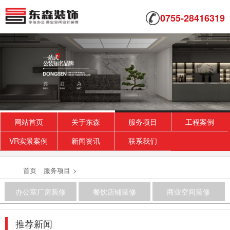
0755-28416319
高端写字楼装修设计
深圳办公室装修公司 我们的设计师团队有着多年
的深圳办公室设计经验，整个装修过程会有专门
的设计...
2018-07-30
顶级办公室装修_创业学院
本案虽屋况老旧，基地面积却很大，让设计团队
得以大刀阔斧发挥空间配置专业以及安全建设。
网站首页
关于东森
服务项目
工程案例
设计师...
VR实景案例
新闻资讯
联系我们
2018-07-23
龙岗中心城厂房装修
首页
服务项目
>
深圳装修设计为什么要选深圳东森装饰公司？
办公室厂房装修
餐饮店铺装修
商业空间装修
2、深圳东森装饰是标准化成熟施工组织，大批
量...
2018-07-30
推荐新闻