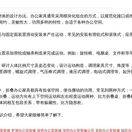
整体的设计办法。办公家具通常采用模块化组合的方式，以规范化接口或
简约，灵敏性大，功用多样的特性，合适于各种办公空间。
面与固定面装置滑动安装来产生运动，常见的安装有滑轮式和滚珠式，应
位置添加滑轮或轴承构造来完成运动。例如：旋转椅、电脑桌、文件柜等
，研讨人体比例尺寸及姿态变化，设计运动构造，调理家具尺寸、角度等
置调理，螺旋式调理，气压棒式调理，液压式调理，电动式调理等。如升
中，折叠办公家具都具有俭省空间，便当挪动的功用。常见到两种方式：
折叠，运动方向有上下空间运动和左右程度运动两种。比方折叠桌、折叠
体间相互包容关系，带有躲藏性。比方隐形柜。
识介绍，希望大家能够简单了解下。
室装修
罗湖办公室装修
深圳办公室装修
深圳办公室装修公司
龙岗办公室装修
福田办