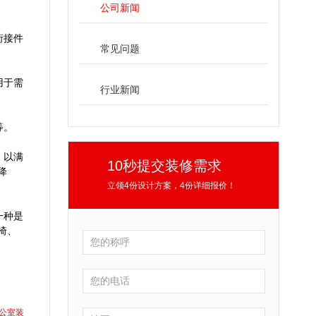
公司新闻
衔接件
常见问题
用于需
行业新闻
等。
，以满
10秒提交装修需求
降
立领4份设计方案，4份详细报价！
一种是
椅、
公室装