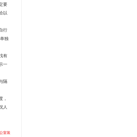
定要
给以
自行
单独
找有
示一
与隔
度，
况人
公室装