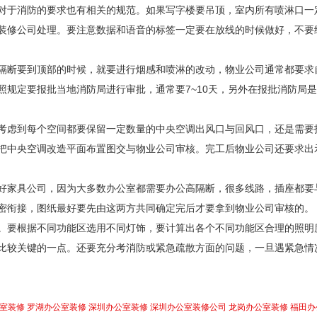
对于消防的要求也有相关的规范。如果写字楼要吊顶，室内所有喷淋口一
装修公司处理。要注意数据和语音的标签一定要在放线的时候做好，不要
隔断要到顶部的时候，就要进行烟感和喷淋的改动，物业公司通常都要求
照规定要报批当地消防局进行审批，通常要
7~10
天，另外在报批消防局是
考虑到每个空间都要保留一定数量的中央空调出风口与回风口，还是需要
把中央空调改造平面布置图交与物业公司审核。完工后物业公司还要求出
好家具公司，因为大多数办公室都需要办公高隔断，很多线路，插座都要
密衔接，图纸最好要先由这两方共同确定完后才要拿到物业公司审核的。
。要根据不同功能区选用不同灯饰，要计算出各个不同功能区合理的照明
比较关键的一点。还要充分考消防或紧急疏散方面的问题，一旦遇紧急情
室装修
罗湖办公室装修
深圳办公室装修
深圳办公室装修公司
龙岗办公室装修
福田办