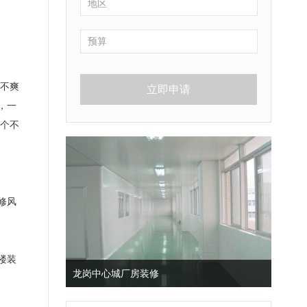
不爽
立即申请
，一
个不
修风
楼装
龙岗中心城厂房装修