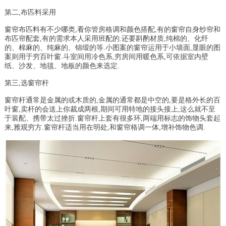
第二,布匹料采用
窗帘布匹料有不少哪类,看你管房格调和颜色搭配,有的窗帘自身纱帘和
布匹帘配套,有的需求本人采用班配的.还要斟酌材质,纯棉的、化纤
的、棉麻的、纯麻的、锦缎的等.小图案的窗帘运用于小墙面,显眼的图
案则用于穷百叶窗.斗室间用冷色系,穷房间用暖色系,可依据室内壁
纸、沙发、地毯、地板的颜色来选定.
第三,选窗帘杆
窗帘杆通常是金属的或木质的,金属的通常都是中空的,要是格外长的百
叶窗,卖杆的会送上你裁成两根,期间可用特地的接头接上,这么就不至
于装配、携带太过挫折.窗帘杆上套有很多环,两端用标志的饰物头套起
来,雅观穷方.窗帘杆适当用在明处,和窗帘格调一体,增补饰物色调.