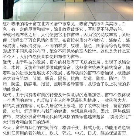
这种糊纸的格子窗在北方民居中很常见，糊窗户的纸叫高粱纸，白
色，有一定的厚度和韧性，除非故意破坏它，否则是不轻易破的。
宋朝出现布艺之后，人们便把它用作窗饰，因为它的花纹丰富，又轻
便，演绎出了万众风情的窗帘。布帘按材质分有棉纱布，涤纶布，涤
棉混纺，棉麻混纺等，不同的材质、纹理、颜色、图案等综合起来就
形成了不同风格的布帘，配合不同风格的室内设计。这也是为什么直
至今天，人们依然很喜欢使用布作为窗帘。
近代，由于科技的发展，帘布的材质有了飞跃的发展，出现了以铝合
金、木片、无纺布为材质做成的窗帘，这些窗帘统称为简约窗帘，随
着科技的进步及阻燃技术的发展，各种功能的窗帘不断涌现，概括起
来大致有阻燃、节能、吸音、隔音、抗菌、防霉、防水、防油、防
污、防尘、防静电、报警、照明等各种窗帘，及综合了以上功能的多
工业厂房装修
功能窗帘。
深圳东森装饰公司拥有一级的设计师团队和经验
现代，由于消费者审美的转变及环保意识的逐渐加强，窗帘不仅体现
丰富的施工队伍。我们的设计师团队有着多年的
一个房间的表情，也反映了主人的生活品味和情趣，一款落落大方、
简约高雅的窗帘，可以为居室锦上添花。除了装饰功能外，窗帘的材
深圳店铺装...
质、功能、舒适度也与我们的健康、生活息息相关。因此，隔热保温
2018-07-30
窗帘、防紫外线窗帘与现代简约风格的窗帘也越来越多 ，纷纷受到广
大消费者和白领们的追捧。
龙岗中心城厂房装修
今天，窗帘与我们的空间并存，格调千变、样式万化，功能用途也细
化到任何用的着的地方。欧式、韩式、中式、日式、隔热保温窗帘、
深圳装修设计为什么要选深圳东森装饰公司？