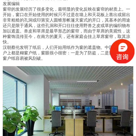
发展编辑
窗帘的发展经历了很多变化，最明显的变化反映在窗帘的材质上。一
开始，窗口在开始使用的时候只不过是在墙上和天花板上凿出或留出
非常粗糙的孔洞或印第安人圆锥形帐篷天窗式的开口，其基本的用途
还只是限于通风，这些孔洞和开口往往使用野兽之皮或草的编织物布
加以遮盖。兽皮和草席是最早形态的窗帘，而由于草席的美观性，这
种窗饰流传至今，在南方的夏天，还有家庭会挂上草席窗帘，取其凉
快。
汉朝蔡伦发明了纸后，人们开始用纸作为窗的遮盖物。中国古代的窗
户上都是糊窗户纸，窗眼很小很密：一是为了防盗，二是窗眼太大了
窗户纸容易被风刮破。