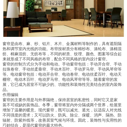
窗帘是由布、麻、纱、铝片、木片、金属材料等制作的，具有遮阳隔
热和调节室内光线的功能。布帘按材质分有棉纱布、涤纶布、涤棉混
纺、棉麻混纺、无纺布等，不同的材质、纹理、颜色、图案等综合起
来就形成了不同风格的布帘，配合不同风格的室内设计窗帘。
窗帘的控制方式分为手动和电动。手动窗帘包括：手动开合帘、手动
拉珠卷帘、手动丝柔垂帘、手动木百叶、手动罗马帘、手动风琴帘等
等。电动窗帘包括：电动开合帘、电动卷帘、电动丝柔百叶、电动天
棚帘、电动木百叶、电动罗马帘、电动风琴帘等等。随着窗帘的发
展，它已成为居室不可缺少的、功能性和装饰性完美结合的室内装饰
品。
作用编辑
窗帘的主要作用是与外界隔绝，保持居室的私密性，同时它又是家
装不可或缺的装饰品。冬季，窗帘将室内外分隔成两个世界，给屋里
增加了温馨的暖意。现代窗帘，既可以减光、遮光，以适应人对光线
不同强度的需求；又可以防火、防风、除尘、保暖、消声、隔热、防
辐射、防紫外线等，改善居室气候与环境。因此，装饰性与实用性的
巧妙结合，是现代窗帘的最大特色。