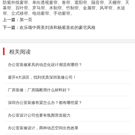
防紫外线窗帘、单向透视窗帘、卷帘、遮阳帘、隔音帘、天棚帘、天
2、深圳东森装饰是标准化成熟施工组织，大批
幕帘、百叶帘、罗马帘、木制帘、竹制帘、金属帘、风琴帘、水波
量...
帘、立式移帘、电动窗帘、手动窗帘。
上一篇：
第一页
2018-07-30
下一篇：
欢乐颂中两美刘涛和杨紫喜欢的豪宅风格
甲级写字楼办公室装修
我们知道随着网络科技的发展为我们的生活和工
作平添了无限的方便与快捷及舒适性，网络科技
相关阅读
时代人们更...
2018-08-29
办公室装修家具的动态化设计潮流有哪些？
科技办公厂房装修
避开4大误区，找到优质深圳装修公司！
大数据，机器人，外太空，探秘火星，未来在向
厂房装修：厂房隔断用什么材料好？
我们招手，科技智能型企业的发展也是一日比
一...
深圳办公室装修有梁怎么办？都有哪些梁？
2018-07-30
办公室设计公司也要有氛围营造能力
室内装修设计_贝特尔办公室
从入口进入之后，首先有服务视野良好的休闲
办公室装修设计，两种动态空间出色效果
区，在这裡顾客可以可能得到谘询建议和帮助，