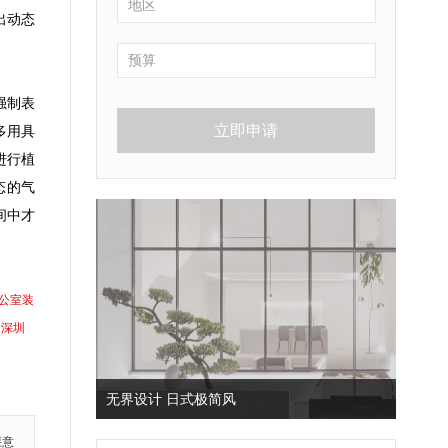
出动态
强制表
立即申请
多用具
进行植
态的气
间中才
公室装
深圳
无界设计 日式极简风
惬意