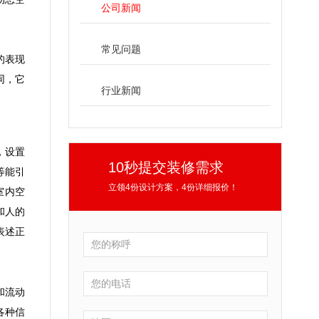
公司新闻
常见问题
的表现
同，它
行业新闻
，设置
10秒提交装修需求
等能引
立领4份设计方案，4份详细报价！
室内空
和人的
表述正
和流动
各种信