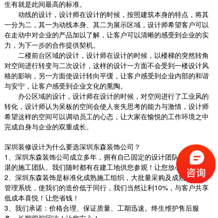
生有就是此间最高的标准。
动线的设计，设计师在设计的时候，按照建筑本身的特点，将其
一分为二，其一为动线本身、其二为展示区域，设计师希望客户可以
在走动中对企业的产品加以了解，让客户可以清晰的感受到企业的实
力，为下一步的合作提供契机。
二楼前台区域的设计，设计师在设计的时候，以楼梯的突然转角
园区厂房会客厅装修
对空间进行转变与二次设计，这样的设计一方面不会受到一楼设计风
格的影响，另一方面使设计转向平缓，让客户感受到企业内部的和谐
其行业性质决定了它在办公室装修方面注定要与
与安宁，让客户感受到企业文化的熏陶。
光怪陆离的设计和色彩纷呈的搭配说再见。设计
办公区域的设计，设计师在设计的时候，对空间进行了工业风的
师选择...
转化，设计师认为呆板的空间会使人丧失思考的能力与激情，设计师
2018-08-29
希望这样的空间可以调动员工的心态，让大家在愉悦的工作环境之中
完成自身与企业的双重成长。
福田科技办公室装修
空间设计中充分利用了来自自然光线、为本来就
深圳装修设计为什么要选深圳东森装饰公司？
独树一帜的智慧办公赋予了灵动的生命力。空间
1、深圳东森装饰公司成立多年，拥有自己固定的设计团队和手艺精
设计打...
湛的施工团队。我们随时都有在建工地供您参观！让您放心！
2018-07-30
2、深圳东森装饰是标准化成熟施工组织，大批量采购及成熟的施工
管理系统，使我们的造价低于同行，我们当然让利10%，与客户共享
低成本喜悦！让您省钱！
车间办公室装修案例
3、我们承诺：价格合理、保证质量、工期迅速。终生维护售后服
车间办公室装修特点一：前瞻性设计现代办公
务，长期跟踪回访！让您安心！