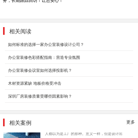
室，电脑不可缺，较大型的办公室经常使用网络
系...
2018-07-30
相关阅读
企业厂房装修设计案例
1、厂房的装修设计直接体现工厂的企业文化，
如何标准的选择一家办公室装修设计公司？
工人生产操作的环境以及工作效率的高低，其重
要性可见一斑...
办公室装修色彩搭配指南：营造专业氛围
2018-07-30
办公室装修会议室如何选择投影机？
大型厂房装饰
深圳装修设计为什么要选深圳东森装饰公司？
木材资源紧缺 地板价格受冲击
2、深圳东森装饰是标准化成熟施工组织，大批
量采购及成熟...
深圳厂房装修质量受哪些因素影响？
2018-07-30
工厂办公室设计_龙岗爱联
相关案例
更多
传统型的工业风大家都比较熟悉，可能不知道的
人都以为是工厂的那种。意义一样，但是设计出
来的东西...