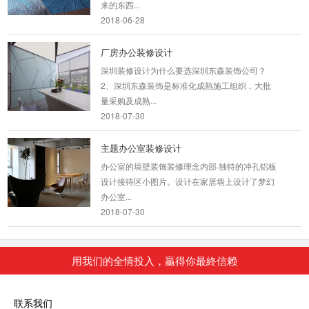
2018-06-28
厂房办公装修设计
深圳装修设计为什么要选深圳东森装饰公司？
2、深圳东森装饰是标准化成熟施工组织，大批
量采购及成熟...
2018-07-30
主题办公室装修设计
办公室的墙壁装饰装修理念内部·独特的冲孔铝板
设计接待区小图片。设计在家居墙上设计了梦幻
办公室...
2018-07-30
园区厂房会客厅装修
用我们的全情投入，贏得你最終信赖
其行业性质决定了它在办公室装修方面注定要与
光怪陆离的设计和色彩纷呈的搭配说再见。设计
师选择...
联系我们