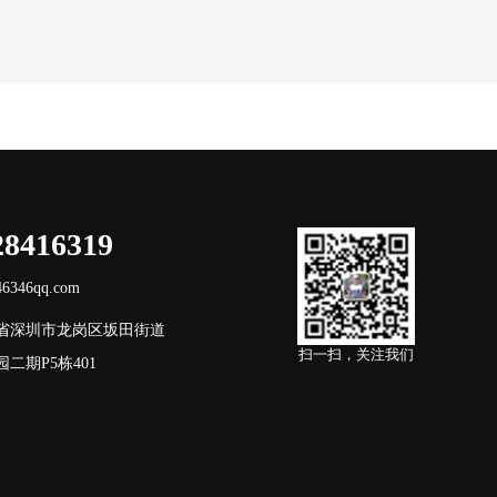
28416319
346qq.com
省深圳市龙岗区坂田街道
扫一扫，关注我们
二期P5栋401