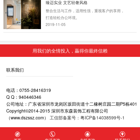
臻迈实业 文艺轻奢风格
整合生活与工作，适用性强，重视客户的享用，
打造轻松办公环境。
2019-11-05
中型厂房装修
用我们的全情投入，贏得你最終信赖
大中型和小型的办公室区别很大，无论是布局还
是对视觉上的要求，我们今天细说对于空间不同
的办公室设...
联系我们
2018-09-03
开放式办公室设计案例
电话：0755-28416319
开放式办公室装修设计是近年来比较流行的趋
Q Q：940446346
势，摆脱传统封闭式的独立空间，采用通透、宽
公司地址：广东省深圳市龙岗区坂田街道十二橡树庄园二期P5栋401
敞的办公区域...
Copyright©2014-2015 深圳市东森装饰工程有限公司
2018-09-03
（www.dszssz.com）
工信部备案号：粤ICP备14038599号-1
互联网企业办公室装修
办公室是为处理一种特定事务的地方或提供服务