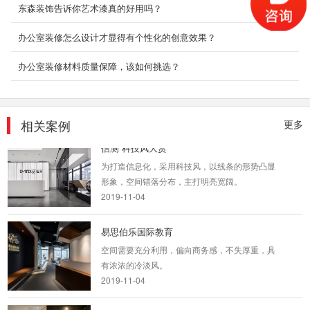
东森装饰告诉你艺术漆真的好用吗？
2018-06-27
办公室装修怎么设计才显得有个性化的创意效果？
甲级写字楼办公室装修
办公室装修材料质量保障，该如何挑选？
我们知道随着网络科技的发展为我们的生活和工
作平添了无限的方便与快捷及舒适性，网络科技
时代人们更...
2018-08-29
相关案例
更多
信测 科技风大赏
为打造信息化，采用科技风，以线条的形势凸显
形象，空间错落分布，主打明亮宽阔。
2019-11-04
易思伯乐国际教育
空间需要充分利用，偏向商务感，不失厚重，具
有浓浓的冷淡风。
2019-11-04