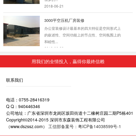
2018-06-21
3000平空压机厂房装修
办公室装修设计最基本的四大特征是空间形式上
的叙述性、空间功能上的节点性、空间氛围上的
和睦性...
2018-06-28
福田科技办公室装修
用我们的全情投入，贏得你最終信赖
空间设计中充分利用了来自自然光线、为本来就
独树一帜的智慧办公赋予了灵动的生命力。空间
联系我们
设计打...
2018-07-30
电话：0755-28416319
梦幻办公室装修场景
Q Q：940446346
公司整体给我们的感觉是一种小而美的清爽家居
公司地址：广东省深圳市龙岗区坂田街道十二橡树庄园二期P5栋401
感，以白色、绿色和金色为主色调，舒适中透露
Copyright©2014-2015 深圳市东森装饰工程有限公司
着温馨，...
（www.dszssz.com）
工信部备案号：粤ICP备14038599号-1
2018-07-30