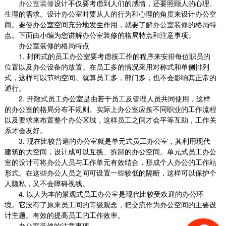
办公室装修
设计不仅要考虑到人们的感情，还要照顾人的心理、
生理的需求。设计办公室时要从人的行为和心理的角度来设计办公空
间。要使办公室空间充分地发生作用，就要了解
办公室装修
的格局特
点。下面由小编为您讲解办公室装修的格局特点和注意事项。
办公室装修的格局特点
1.
封闭式的员工办公室要考虑按工作的程序来安排每位职员的
位置以及办公设备的放置。在员工多的情况采用对称式和单侧排列
式，这样可以节约空间。就算员工多，部门多，也不会影响其正常的
通行。
2.
开敞式员工办公室是由若干员工及管理人员共同使用，这样
的办公室的格局分布不规则。实际上办公室应按不同职业的工作流程
以及要求来布置整个办公区域，这样员工之间才会平等互助，工作关
系才会友好。
3.
现在比较普遍的办公室就是单元式员工办公室，其利用现代
建筑的大空间，设计成可以互换、拆卸的办公空间。单元式员工办公
室的设计可将办公人员与工作单元有效结合，形成个人办公的工作站
形式。在这些办公人员之间可设置一些较低的隔断，这样可以保护个
人隐私，又不会障碍视线。
4.
以人为本的景观式员工办公室是现代比较受欢迎的办公环
境。它没有了原来员工间的等级观念，把交流作为办公空间的主要设
计主题。有效的提高员工的工作效率。
办公室装修的注意事项