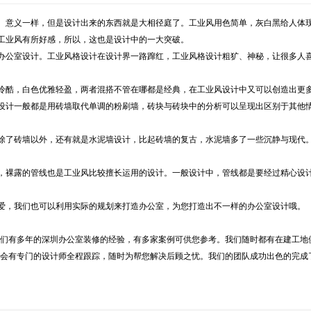
。意义一样，但是设计出来的东西就是大相径庭了。工业风用色简单，灰白黑给人体
工业风有所好感，所以，这也是设计中的一大突破。
办公室设计。工业风格设计在设计界一路蹿红，工业风格设计粗犷、神秘，让很多人
冷酷，白色优雅轻盈，两者混搭不管在哪都是经典，在工业风设计中又可以创造出更
设计一般都是用砖墙取代单调的粉刷墙，砖块与砖块中的分析可以呈现出区别于其他
。
除了砖墙以外，还有就是水泥墙设计，比起砖墙的复古，水泥墙多了一些沉静与现代
，裸露的管线也是工业风比较擅长运用的设计。一般设计中，管线都是要经过精心设
爱，我们也可以利用实际的规划来打造办公室，为您打造出不一样的办公室设计哦。
们有多年的深圳办公室装修的经验，有多家案例可供您参考。我们随时都有在建工地
会有专门的设计师全程跟踪，随时为帮您解决后顾之忧。我们的团队成功出色的完成