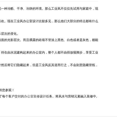
现一种冷酷、干净、冷静的环境。那么工业风不仅仅先试用与家庭中，现
喜欢。现在工业风办公室设计比较多见，那么他们大部分的特点都有什么
多层次的变化。
情面的光影层次。而且裸露的砖墙不管涂上黑色、白色或者是灰色，都能
。待在由水泥建构起来的办公室内，整个人都不由得放慢脚步，享受工业
计然后将它们隐藏起来，但是工业风反其道而行之，不会刻意隐藏管线，
供您参观！
了每个客户交付的
办公室装修
设计任务。将风水与营销元素融入装修中
,