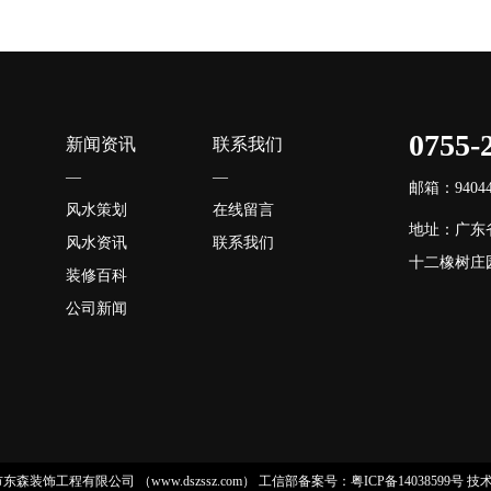
0755-
新闻资讯
联系我们
—
—
邮箱：940446
风水策划
在线留言
地址：广东
风水资讯
联系我们
十二橡树庄园
装修百科
公司新闻
 深圳市东森装饰工程有限公司 （www.dszssz.com）
工信部备案号：粤ICP备14038599号
技