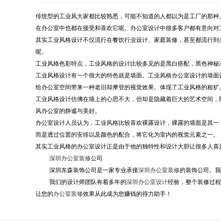
传统型的工业风大家都比较熟悉，可能不知道的人都以为是工厂的那种
在办公室中也都在接受和喜欢它呢。办公室设计中很多客户都有意向对
其实工业风格设计不仅流行在餐饮行业设计、家庭装修，甚至都流行到
呢。
工业风格色彩特点，工业风格的设计比较多见的是黑白搭配，黑色神秘
工业风格设计有一个很大的特色就是墙面。工业风格办公室设计的墙面
给办公室空间带来一种老旧却摩登的视觉效果。体现了工业风格的粗犷
工业风格设计仿佛在墙上的心思不大，但却是隐藏着巨大的艺术空间，
风办公室的静谧与美好。
办公室设计人员认为，工业风格比较喜欢裸露设计，裸露的墙面是其一
而是透过位置的安排以及颜色的配合，将它化为室内的视觉元素之一。
其实工业风格的办公室设计正是由于他的独特性和设计大胆让很多人喜
深圳办公室装修
公司
深圳东森装饰公司是一家专业承接
深圳办公室装修
的装饰公司。我
我们的设计师团队有着多年的
深圳办公室设计
经验，整个装修过程
让您的
办公室装修
效果从此成为您赚钱的得力助手！