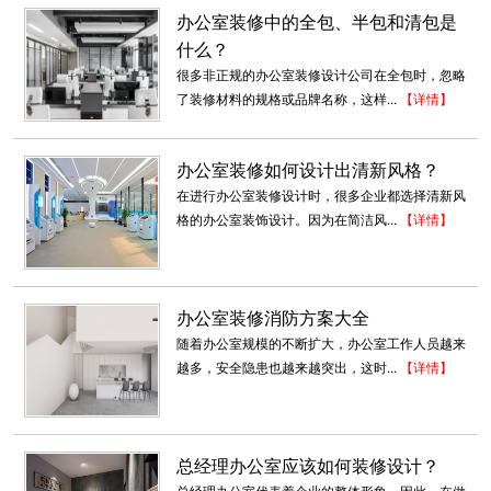
办公室装修中的全包、半包和清包是
什么？
很多非正规的办公室装修设计公司在全包时，忽略
了装修材料的规格或品牌名称，这样...
【详情】
办公室装修如何设计出清新风格？
在进行办公室装修设计时，很多企业都选择清新风
格的办公室装饰设计。因为在简洁风...
【详情】
办公室装修消防方案大全
随着办公室规模的不断扩大，办公室工作人员越来
游戏公司办公室装修
越多，安全隐患也越来越突出，这时...
【详情】
此的办公空间具有鲜明的德国风格，从入口大堂
到电梯厅，大量使用了灰色花岗岩、木...
2018-06-21
总经理办公室应该如何装修设计？
总经理办公室代表着企业的整体形象，因此，在做