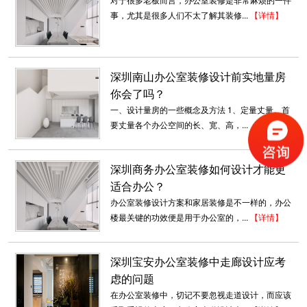
主题办公室装修设计
事，尤其是很多人们不太了解其装修...
【详情】
办公室的墙壁装饰装修理念内部·独特的冲孔铝板
设计接待区小图片。设计在家居...
2018-07-30
深圳南山办公室装修设计前实地量房
你会了吗？
深圳厂房办公室装修
一、设计量房的一些概念及方法 1、定量丈量。首
深圳东森装饰公司是一家专业承接深圳厂房装修
要丈量各个办公空间的长、宽、高，...
【详情】
的装饰公司。我们有多年的深圳厂房...
2018-07-30
深圳商务办公室装修如何设计才能更
高档办公室装修
适合办公？
人们对于办公室在进行装修的时候，有很多事情
办公室装修设计方案和家居装修是不一样的，办公
都是需要注意的，办公室装修好坏...
楼最关键的功效便是用于办公室的，...
【详情】
2018-06-28
深圳宝安办公室装修中走廊设计应考
主题酒店装修案例_龙岗酒店
虑的问题
酒店空间的功能无论多么完善，布局多么合理，
都必须做到动静分明。动与静是按照...
在办公室装修中，切记不要忽视走道设计，而应该