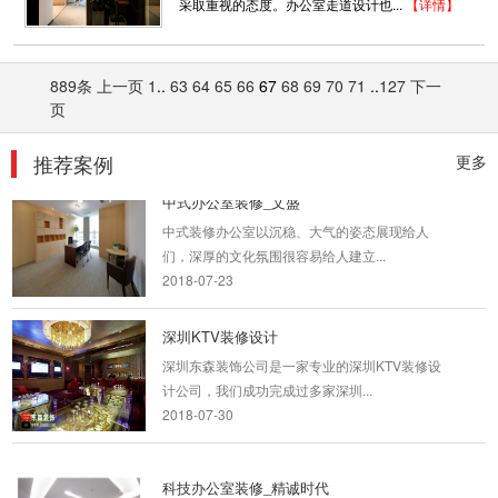
2018-06-28
采取重视的态度。办公室走道设计也...
【详情】
布吉办公室装修案例展示
889条
上一页
1
..
63
64
65
66
67
68
69
70
71
..
127
下一
办公室房间的设计配置，一般而言，职位越高者
页
越後面，犹如银行业的摆置，前...
2018-06-21
推荐案例
更多
中式办公室装修_文盛
中式装修办公室以沉稳、大气的姿态展现给人
们，深厚的文化氛围很容易给人建立...
2018-07-23
深圳KTV装修设计
深圳东森装饰公司是一家专业的深圳KTV装修设
计公司，我们成功完成过多家深圳...
2018-07-30
科技办公室装修_精诚时代