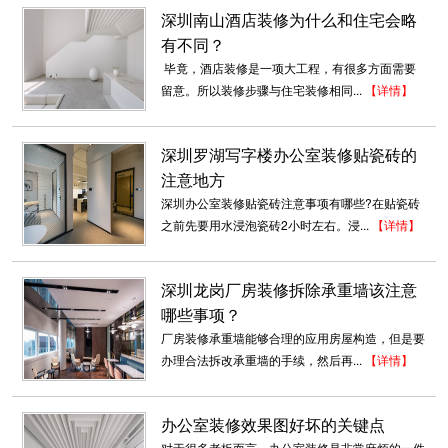
深圳南山酒店装修为什么和住宅会略
有不同？
毕竟，酒店装修是一项大工程，有很多方面需要
留意。所以装修步骤与住宅装修相同...
【详情】
深圳罗湖写字楼办公室装修贴瓷砖的
注意地方
深圳办公室装修贴瓷砖注意事项有哪些?在贴瓷砖
之前先要用水浸泡瓷砖2小时左右。浸...
【详情】
深圳龙岗厂房装修拆除承重墙该注意
哪些事项？
厂房装修承重墙能够合理的应用房屋构造，但是要
科技办公室装修_精诚时代
办理合法拆改承重墙的手续，然后再...
【详情】
设计巧妙的利用以白色为基调，逐节而上、节奏
有序、充满了表现力。在每个层...
2018-07-23
办公室装修效果图好坏的关键点
对于很多老板而言，办公室装修是非常麻烦的一件