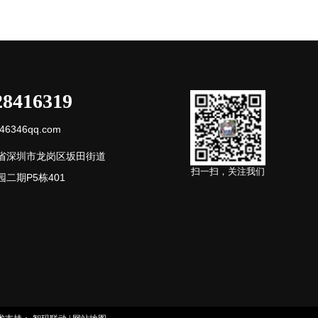
28416319
6346qq.com
省深圳市龙岗区坂田街道
扫一扫，关注我们
二期P5栋401