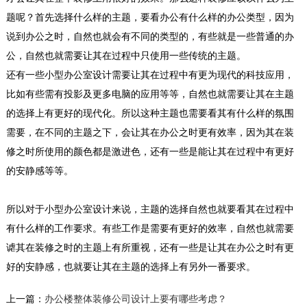
题呢？首先选择什么样的主题，要看办公有什么样的办公类型，因为
说到办公之时，自然也就会有不同的类型的，有些就是一些普通的办
公，自然也就需要让其在过程中只使用一些传统的主题。
还有一些
小型办公室设计
需要让其在过程中有更为现代的科技应用，
比如有些需有投影及更多电脑的应用等等，自然也就需要让其在主题
的选择上有更好的现代化。所以这种主题也需要看其有什么样的氛围
需要，在不同的主题之下，会让其在办公之时更有效率，因为其在装
修之时所使用的颜色都是激进色，还有一些是能让其在过程中有更好
3000平空压机厂房装修
的安静感等等。
办公室装修设计最基本的四大特征是空间形式上
的叙述性、空间功能上的节点性、空间氛围上的
和睦性...
所以对于
小型办公室设计
来说，主题的选择自然也就要看其在过程中
2018-06-28
有什么样的工作要求。有些工作是需要有更好的效率，自然也就需要
谑其在装修之时的主题上有所重视，还有一些是让其在办公之时有更
南山办公室装修|深圳印象
好的安静感，也就要让其在主题的选择上有另外一番要求。
集合成都多维设计事务所的独特设计、阿里巴巴
的平台技术与P2(联合创业办公社)的空间运营服
上一篇：
办公楼整体装修公司设计上要有哪些考虑？
务，推出了全...