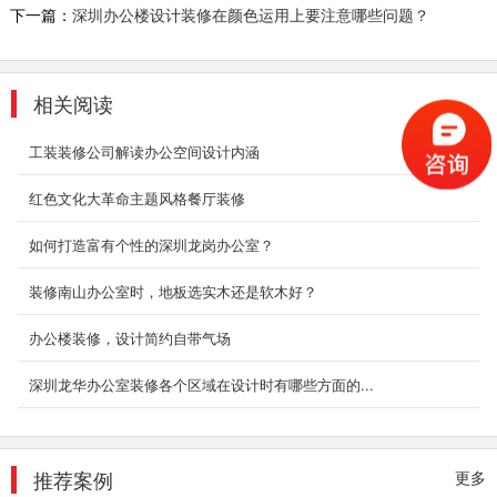
2018-08-29
下一篇：
深圳办公楼设计装修在颜色运用上要注意哪些问题？
深圳大型办公室装修
这是一家亚洲五百强集团的总部，整个办公室布
相关阅读
局平面呈回字形，让集团总部和子公司之间分而
不隔。结合...
工装装修公司解读办公空间设计内涵
2018-07-30
红色文化大革命主题风格餐厅装修
厂房办公装修案例
如何打造富有个性的深圳龙岗办公室？
办公室装修设计不仅要考虑到人们的感情，还要
照顾人的心理、生理的需求。设计办公室时要从
装修南山办公室时，地板选实木还是软木好？
人的行...
2018-06-28
办公楼装修，设计简约自带气场
办公室装修设计效果
深圳龙华办公室装修各个区域在设计时有哪些方面的...
办公室是为处理一种特定事务的地方或提供服务
的地方，而办公室装修设计则能恰到好处的突出
公司、企业文...
2018-06-27
推荐案例
更多