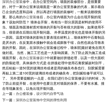
深圳办公室装修
中，在办公室空间内，墙面的装修部分，是很重要
的，对于一家办公室来说墙面是一家办公室里形象的代表，展示着自
己企业的态度和品味，所以再进行墙面的装修时，一般来说都很慎
重。那么有的
办公室装修
后，办公室内墙面为什么会出现开裂的现
象？该如何防范？ 墙体会开裂，有相当一部分原因是材料的使用不
龙岗厂房装修案例
当。墙面及饰面漆材质对墙体的开裂与否有很大的影响，如果使用不
2018-06-21
当，很容易在后期出现开裂问题。 外界温度的变化也是墙体开裂的另
一原因。温度对墙体的影响主要表现在材料上，墙体材料中石膏制品
是厌水的，在反复跟水接触中就会造成膨胀干缩，自然也就会导致表
面的开裂。因此，在深圳办公室装修过程中，墙体部]最好避免在雨天
做封底。 当然，施工工艺也是一大影响因素。为了防止因为施工造成
甲级写字楼办公室装修
墙面开裂，在
办公室装修设计
中就要做好拼缝处理，以及一些大面积
我们知道随着网络科技的发展为我们的生活和工
的防裂处理。具体操作方式是:在拼接处理中使用石膏胶腻嵌时刮平，
作平添了无限的方便与快捷及舒适性，网络科技
然后粘贴一道50宽的玻璃丝布或者是用的确良布条也行。刮胶腻需要
时代人们更...
再贴上第二道100宽的玻璃丝布或者的确良布，把刮腻给修平就可以
2018-08-29
了。 另外需要提醒的一点是，在我们进行办公室装修设计的时候，为
了防止前提开裂，在使用中也要注意对墙面的保养，不要有水溅、撞
互联网办公室装修
击等现象发生，以免出现开裂问题。
上一篇：
办公楼装修，设计简约自带气场
办公室是为处理一种特定事务的地方或提供服务
的地方，而办公室装修设计则能恰到好处的突出
下一篇：
深圳办公室装饰中空间的弹性利用
公司、企业文...