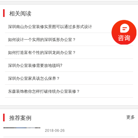
2018-06-21
相关阅读
科技办公厂房装修
大数据，机器人，外太空，探秘火星，未来在向
深圳南山办公室装修实景图可以通过多形式设计
我们招手，科技智能型企业的发展也是一日比
一...
如何设计一个实用的深圳弧形办公室？
2018-07-30
如何打造富有个性的深圳龙岗办公室？
深圳室内装修设计
深圳办公室装修需要放地毯吗?
这种风格强调以华丽的装饰、浓烈的色彩、精美
的造型达到雍容华贵的装饰效果。欧式客厅顶部
深圳办公室家具该怎么保养？
线条层...
2018-07-30
东森装饰教你怎样打破传统办公室装修？
环保办公室装修_码农信息
在IT产业不断扩张的大时代，不分昼夜的“数字民
工”们，不如其他的行业那样，能够有时间进行
推荐案例
更多
休息。他们...
2018-06-26