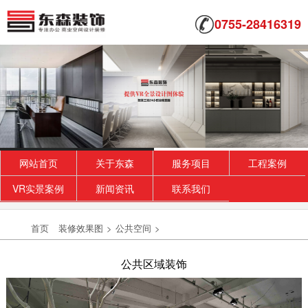
0755-28416319
网站首页
关于东森
服务项目
工程案例
汽车厂房装修方案
VR实景案例
新闻资讯
联系我们
这种风格外形简洁、功能性强，装饰形式多种多
样，可选用的装饰材料极为丰富。它强调室内空
首页
装修效果图
>
公共空间
>
间形态的...
2018-07-30
公共区域装饰
大型办公室装修_海汇联合
这是一个小尺度的联合办公空间设计，包括7间