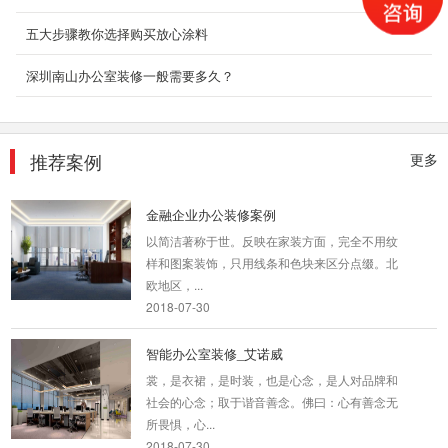
2018-07-23
五大步骤教你选择购买放心涂料
深圳厂房装修装饰案例
深圳南山办公室装修一般需要多久？
现在很多企业都有着自己的厂房，虽然厂房建造
麻烦，但是拥有自己的厂房还是有很多好处的。
好的厂房不...
推荐案例
更多
2018-06-27
金融企业办公装修案例
以简洁著称于世。反映在家装方面，完全不用纹
样和图案装饰，只用线条和色块来区分点缀。北
欧地区，...
2018-07-30
智能办公室装修_艾诺威
裳，是衣裙，是时装，也是心念，是人对品牌和
社会的心念；取于谐音善念。佛曰：心有善念无
所畏惧，心...
2018-07-30