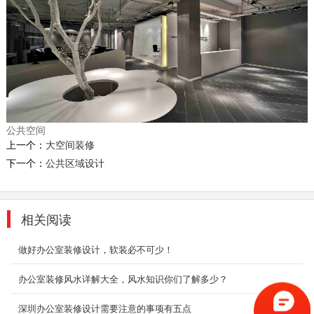
办公室，12个固定工位，8个自由办公座位，水
吧，休闲沙龙等...
2018-08-21
办公室设计装修_大运软件小镇
办公室装修设计最基本的四大特征是空间形式上
的叙述性、空间功能上的节点性、空间氛围上的
和睦性和工...
公共空间
2018-06-28
上一个：
大空间装修
下一个：
公共区域设计
顶级办公室装修_创业学院
本案虽屋况老旧，基地面积却很大，让设计团队
得以大刀阔斧发挥空间配置专业以及安全建设。
相关阅读
设计师...
2018-07-23
做好办公室装修设计，软装必不可少！
室内办公室装修_薇仕科技
办公室装修风水详解大全，风水知识你们了解多少？
前厅的背景采用了仿古木地板，延续了WISH总
部的美式风格。而开放洽谈区隔断造型的灵感则
深圳办公室装修设计需要注意的事项有五点
来源于俄罗...