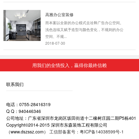
高雅办公室装修
而本案以全新的办公模式去诠释广告办公空间。
浅色连续又赋予造型与颜色变化，不规则的办公
空间、不规...
2018-07-30
时尚办公室装修
(一)时尚创意办公室装修最讲究秩序感 在时尚办
用我们的全情投入，贏得你最終信赖
公室设计中的秩序,是指形的反复、形的节奏、
形...
联系我们
2018-08-29
园区厂房会客厅装修
电话：0755-28416319
其行业性质决定了它在办公室装修方面注定要与
Q Q：940446346
光怪陆离的设计和色彩纷呈的搭配说再见。设计
公司地址：广东省深圳市龙岗区坂田街道十二橡树庄园二期P5栋401
师选择...
Copyright©2014-2015 深圳市东森装饰工程有限公司
2018-08-29
（www.dszssz.com）
工信部备案号：粤ICP备14038599号-1