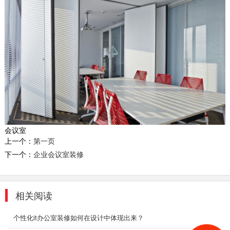
(一)时尚创意办公室装修最讲究秩序感 在时尚办
公室设计中的秩序,是指形的反复、形的节奏、
形...
2018-08-29
园区厂房会客厅装修
其行业性质决定了它在办公室装修方面注定要与
光怪陆离的设计和色彩纷呈的搭配说再见。设计
师选择...
2018-08-29
会议室
工厂办公室设计_龙岗爱联
上一个：
第一页
传统型的工业风大家都比较熟悉，可能不知道的
下一个：
企业会议室装修
人都以为是工厂的那种。意义一样，但是设计出
来的东西...
2018-06-28
相关阅读
深圳福永厂房装修
个性化it办公室装修如何在设计中体现出来？
2018-06-21