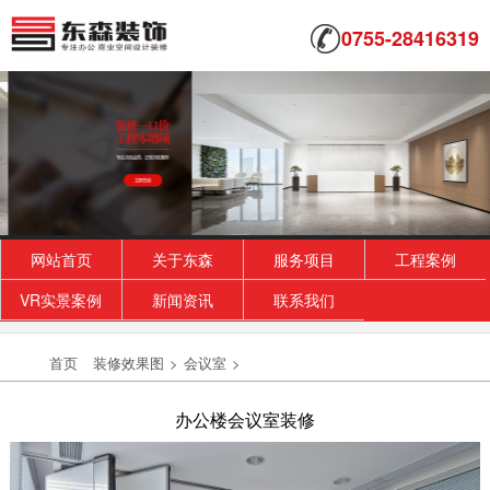
0755-28416319
网站首页
关于东森
服务项目
工程案例
VR实景案例
新闻资讯
联系我们
高雅办公室装修
而本案以全新的办公模式去诠释广告办公空间。
首页
装修效果图
>
会议室
>
浅色连续又赋予造型与颜色变化，不规则的办公
空间、不规...
办公楼会议室装修
2018-07-30
时尚办公室装修