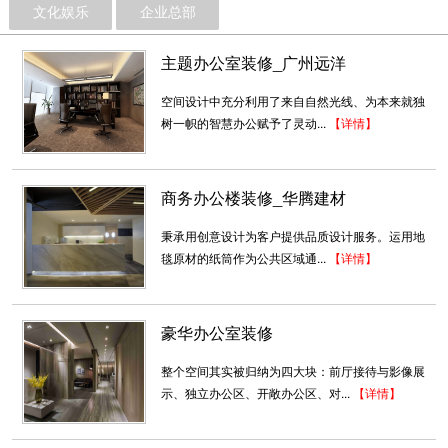
文化娱乐
企业总部
主题办公室装修_广州远洋
空间设计中充分利用了来自自然光线、为本来就独
树一帜的智慧办公赋予了灵动...
【详情】
商务办公楼装修_华腾建材
秉承用创意设计为客户提供品质设计服务。运用地
毯原材的纸筒作为公共区域通...
【详情】
豪华办公室装修
整个空间其实被归纳为四大块：前厅接待与影像展
示、独立办公区、开敞办公区、对...
【详情】
信测 科技风大赏
为打造信息化，采用科技风，以线条的形势凸显
形象，空间错落分布，主打明亮...