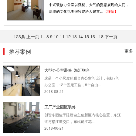
深圳装饰设计为什么要选深圳东森装饰公司？
中式装修办公室以沉稳、大气的姿态展现给人们，
2、深圳东森装饰是标准...
深厚的文化氛围很容易给人建立...
【详情】
2018-07-30
震旦大楼 工业风美式简装
123条
上一页
1
..
8
9
10
11
12
13
14
15
16
..
18
下一页
工业风与美工风相撞，简介又不失厚度，严谨与
慵懒两相宜。
推荐案例
更多
2019-11-04
大型办公室装修_海汇联合
这是一个小尺度的联合办公空间设计，包括7间
办公室，12个固定工位，8个自由...
2018-08-21
工厂产业园区装修
创智东园位于陈塘自主创新区内核心位置，东江
道与怒江道交口，东临郁江花...
2018-06-21