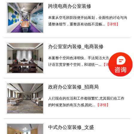
跨境电商办公室装修
2019-11-04
本案从空毛胚阶段便开始筹划，全面性的讨论与沟
环保办公室装修_码农信息
通整体细节，重整原有动线不流畅...
【详情】
在IT产业不断扩张的大时代，不分昼夜的“数字民
工”们，不如其他的行业那样...
2018-06-26
办公室室内装修_电商装修
时尚办公室装修_大黎有机
本案整个空间色泽明快、手法简洁大方，相同的设
现代简约、时尚大气；现代节能技术与绿色赋予
计语言贯穿整个空间，和谐统一...
【详情】
空间以清新格调，健康科...
2018-07-23
政府办公室装修_招商局
深圳大型办公室装修
人们现在的生活和工作都很繁忙,尤其我们在工作
这是一家亚洲五百强集团的总部，整个办公室布
的时候更加的有压力感,因此...
【详情】
局平面呈回字形，让集团总部...
2018-07-30
中式办公室装修_文盛
街道办公室工程装修案例