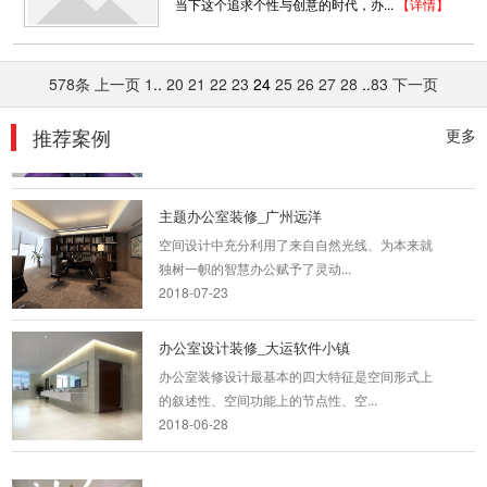
当下这个追求个性与创意的时代，办...
【详情】
2018-07-30
跨境电商办公室装修
578条
上一页
1
..
20
21
22
23
24
25
26
27
28
..
83
下一页
本案从空毛胚阶段便开始筹划，全面性的讨论与
沟通整体细节，重整原有动线不流畅...
推荐案例
更多
2018-07-23
主题办公室装修_广州远洋
空间设计中充分利用了来自自然光线、为本来就
独树一帜的智慧办公赋予了灵动...
2018-07-23
办公室设计装修_大运软件小镇
办公室装修设计最基本的四大特征是空间形式上
的叙述性、空间功能上的节点性、空...
2018-06-28