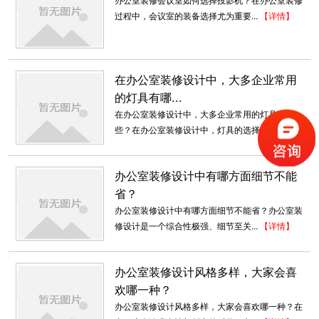
过程中，会议室的装备选择尤为重要...
【详情】
龙岗厂房装修案例
2018-06-21
在办公室装修设计中，大多企业常用
的灯具有哪...
复式装修设计_文化公司办公室
在办公室装修设计中，大多企业常用的灯具有哪
些？在办公室装修设计中，灯具的选择...
【详情】
中式格局的开阔和借景之妙是设计的难点。因此
在企业形象墙、洽谈区背景墙两侧、开...
2018-06-28
办公室装修设计中有哪方面细节不能
省？
深圳厂房办公室装修
办公室装修设计中有哪方面细节不能省？办公室装
深圳东森装饰公司是一家专业承接深圳厂房装修
修设计是一个综合性极强、细节至关...
【详情】
的装饰公司。我们有多年的深圳厂房...
2018-07-30
办公室装修设计风格多样，大家会喜
全景落地窗办公楼装修范例
欢哪一种？
黑色的窗户边框能够将整个客厅的气氛衬托得更
办公室装修设计风格多样，大家会喜欢哪一种？在
加有艺术感并且美观，而且许多...