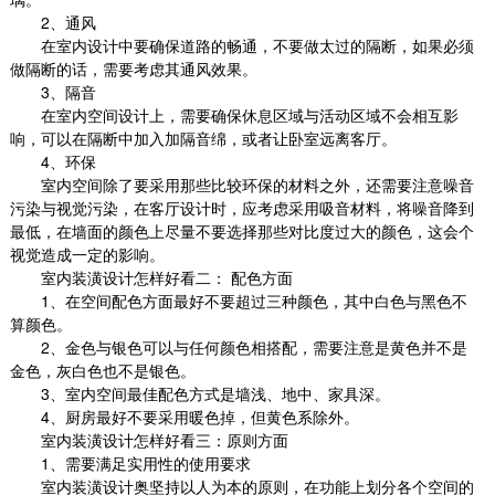
2
、通风
在室内设计中要确保道路的畅通，不要做太过的隔断，如果必须
做隔断的话，需要考虑其通风效果。
3
、隔音
在室内空间设计上，需要确保休息区域与活动区域不会相互影
响，可以在隔断中加入加隔音绵，或者让卧室远离客厅。
4
、环保
室内空间除了要采用那些比较环保的材料之外，还需要注意噪音
污染与视觉污染，在客厅设计时，应考虑采用吸音材料，将噪音降到
最低，在墙面的颜色上尽量不要选择那些对比度过大的颜色，这会个
视觉造成一定的影响。
室内装潢设计怎样好看二：
配色方面
1
、在空间配色方面最好不要超过三种颜色，其中白色与黑色不
算颜色。
2
、金色与银色可以与任何颜色相搭配，需要注意是黄色并不是
金色，灰白色也不是银色。
3
、室内空间最佳配色方式是墙浅、地中、家具深。
4
、厨房最好不要采用暖色掉，但黄色系除外。
室内装潢设计怎样好看三：原则方面
1
、需要满足实用性的使用要求
室内装潢设计奥坚持以人为本的原则，在功能上划分各个空间的