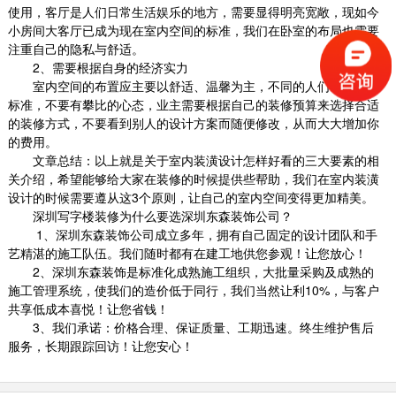
使用，客厅是人们日常生活娱乐的地方，需要显得明亮宽敞，现如今
小房间大客厅已成为现在室内空间的标准，我们在卧室的布局也需要
注重自己的隐私与舒适。
艺术办公室装修_水泥厂房
2
、需要根据自身的经济实力
艺术水泥对于室内装饰设计中的主要景观：客
室内空间的布置应主要以舒适、温馨为主，不同的人们有不同的
厅、厨房、卫生间、电视背景墙、廊柱、吧台能
标准，不要有攀比的心态，业主需要根据自己的装修预算来选择合适
产生高雅的效...
的装修方式，不要看到别人的设计方案而随便修改，从而大大增加你
2018-06-28
的费用。
文章总结：以上就是关于室内装潢设计怎样好看的三大要素的相
室内装潢设计_大鹏汽车
关介绍，希望能够给大家在装修的时候提供些帮助，我们在室内装潢
设计的时候需要遵从这
3
个原则，让自己的室内空间变得更加精美。
我们在房屋装修的时候总是需要对室内空间进行
深圳写字楼装修为什么要选深圳东森装饰公司？
精心的设计，这样才会让室内空间宽敞明亮，非
1
、深圳东森装饰公司成立多年，拥有自己固定的设计团队和手
常的温馨舒...
艺精湛的施工队伍。我们随时都有在建工地供您参观！让您放心！
2018-06-28
2
、深圳东森装饰是标准化成熟施工组织，大批量采购及成熟的
施工管理系统，使我们的造价低于同行，我们当然让利
10%
，与客户
办公室室内装修设计_龙华朗科厂房
共享低成本喜悦！让您省钱！
素色的水泥让空间中满灰色，空间略显单调，亮
3
、我们承诺：价格合理、保证质量、工期迅速。终生维护售后
色的家具和饰品是最好的搭配。 极简风格中最擅
服务，长期跟踪回访！让您安心！
长...
2018-06-28