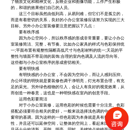
了物质文化和精神文化，反映企业和图像功能，工作产生积极
的，和谐的效果他们自己的人员。
这三个目标虽然由低到高，从易到难，但它们不是孤立的，
而是有着密切的关系，良好的小办公室装修应该努力实现的三大
目标。另外小办公室装修要注意把握以下几点：
要有秩序感
因为办公空间小，所以秩序感的形成非常重要，要让小办公
室装修简洁、完整，有节奏。比如办公家具的样式与色彩保持统
一
;
平面布置有规整性隔断高低尺寸与色彩材料的统一
;
天花的平
整性与墙面不带花俏的装饰
;
合理的室内色调及人流的导向等。
这些都与小办公室秩序的形成密切相关。
要有明快感
有明快感的小办公室，不会因为空间小，而让人感到压抑。
办公环境的明快就是要装修色调干净明亮，灯光布置合理，有充
足的采光。另外绿色植物的引入，会让人有良好的视觉效果，从
而创造一种春意，这也是一种明快感在室内的创意手段。
运用色彩要简洁
办公室厂房装修
对于小办公室装修，运用色彩的时候也需要十分注意。色彩
办公室简单装修效果图也会讨人喜欢，有时候好
搭配必须要符合相关的爱好，一般来说选择浅色调的中式沙发、
看不需要太复杂，精简干练的装修反而会有一种
窗帘的基调。因为这样的一些色彩因为本身就是具有扩散、后退
别致的时尚...
性，并且还可以延伸空间，让整体的空间上，看起来比较大，并
2018-06-28
且还十分的清新、开朗、明亮。同时，关键地点的镜面设计，有