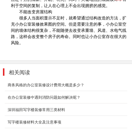
利于空间的复制，让人在心理上不会出现拥挤的感觉。
科技办公厂房装修
不能改变房屋结构
很多人当面积显示不足时，就希望通过结构改造的方法，扩
大数据，机器人，外太空，探秘火星，未来在向
充小办公室装修效果图的空间。但是需要注意的事，小办公室空
我们招手，科技智能型企业的发展也是一日比
间的墙体结构很复杂，不能随便去改变承重墙、风道、水电气线
一...
路，这样会改变整个房子的寿命。同时也让小办公室存在很大的
2018-07-30
风险。
酒店企业厂房装修
厂房装修最主要的是合理的布局 布局是厂房装修
首要的要素，只有布局合理了才会减少了空间
相关阅读
的...
2018-07-30
商务风格的办公室装修设计费用大概是多少？
办公室厂房装饰装修
在办公室装修中遇到消防问题如何解决呢？
厂房式办公室装修要注意三个层次的目标和三个
基本要求： 第一层次是美观大方，能够充分满
深圳福田写字楼装修常用三类材料
足...
2018-07-30
写字楼装修材料大全及注意事项