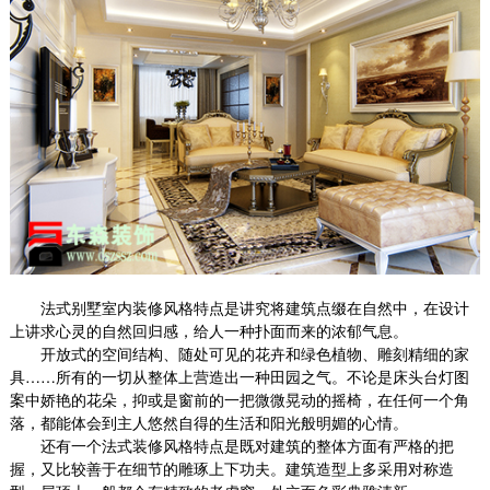
法式别墅室内装修风格特点是讲究将建筑点缀在自然中，在设计
上讲求心灵的自然回归感，给人一种扑面而来的浓郁气息。
开放式的空间结构、随处可见的花卉和绿色植物、雕刻精细的家
具
……所有的一切从整体上营造出一种田园之气。不论是床头台灯图
游戏公司办公室装修
案中娇艳的花朵，抑或是窗前的一把微微晃动的摇椅，在任何一个角
此的办公空间具有鲜明的德国风格，从入口大堂
落，都能体会到主人悠然自得的生活和阳光般明媚的心情。
还有一个法式装修风格特点是既对建筑的整体方面有严格的把
到电梯厅，大量使用了灰色花岗岩、木饰面和不
握，又比较善于在细节的雕琢上下功夫。建筑造型上多采用对称造
锈钢材质，严...