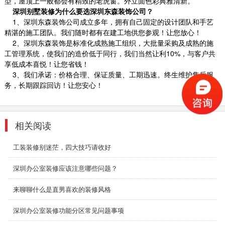
型，屋顶上一般都会有精致的老虎窗。外立面色彩典雅清新。
2018-06-21
深圳别墅装修为什么要选深圳东森装饰公司？
1、深圳东森装饰公司成立多年，拥有自己固定的设计团队和手艺
深圳别墅室内装修
精湛的施工团队。我们随时都有在建工地供您参观！让您放心！
法式别墅室内装修风格特点是讲究将建筑点缀在
2、深圳东森装饰是标准化成熟施工组织，大批量采购及成熟的施
自然中，在设计上讲求心灵的自然回归感，给人
工管理系统，使我们的造价低于同行，我们当然让利10%，与客户共
一种扑...
享低成本喜悦！让您省钱！
2018-07-30
3、我们承诺：价格合理、保证质量、工期迅速。终生维护售后服
务，长期跟踪回访！让您安心！
深圳室内装修设计
这种风格强调以华丽的装饰、浓烈的色彩、精美
的造型达到雍容华贵的装饰效果。欧式客厅顶部
相关阅读
线条层...
2018-07-30
工装装修别迷茫，四大技巧请收好
高雅办公室装修
深圳办公室装修应该注意哪些问题？
而本案以全新的办公模式去诠释广告办公空间。
浅色连续又赋予造型与颜色变化，不规则的办公
来聊聊什么是直男喜欢的装修风格
空间、不规...
深圳办公室装修功能分区常见问题事项
2018-07-30