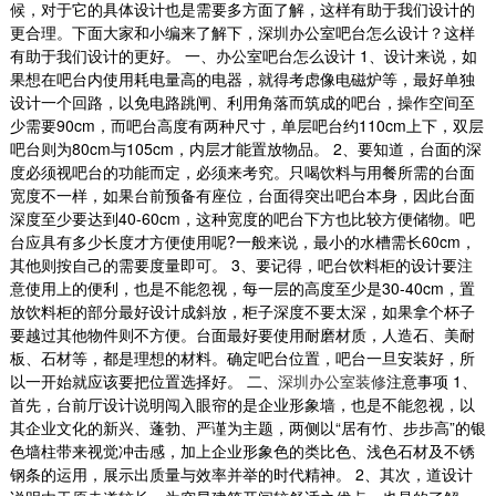
候，对于它的具体设计也是需要多方面了解，这样有助于我们设计的
更合理。下面大家和小编来了解下，深圳办公室吧台怎么设计？这样
有助于我们设计的更好。 一、办公室吧台怎么设计 1、设计来说，如
果想在吧台内使用耗电量高的电器，就得考虑像电磁炉等，最好单独
设计一个回路，以免电路跳闸、利用角落而筑成的吧台，操作空间至
少需要90cm，而吧台高度有两种尺寸，单层吧台约110cm上下，双层
吧台则为80cm与105cm，内层才能置放物品。 2、要知道，台面的深
度必须视吧台的功能而定，必须来考究。只喝饮料与用餐所需的台面
宽度不一样，如果台前预备有座位，台面得突出吧台本身，因此台面
深度至少要达到40-60cm，这种宽度的吧台下方也比较方便储物。吧
台应具有多少长度才方便使用呢?一般来说，最小的水槽需长60cm，
其他则按自己的需要度量即可。 3、要记得，吧台饮料柜的设计要注
意使用上的便利，也是不能忽视，每一层的高度至少是30-40cm，置
放饮料柜的部分最好设计成斜放，柜子深度不要太深，如果拿个杯子
要越过其他物件则不方便。台面最好要使用耐磨材质，人造石、美耐
板、石材等，都是理想的材料。确定吧台位置，吧台一旦安装好，所
以一开始就应该要把位置选择好。 二、
深圳办公室装修
注意事项 1、
首先，台前厅设计说明闯入眼帘的是企业形象墙，也是不能忽视，以
其企业文化的新兴、蓬勃、严谨为主题，两侧以“居有竹、步步高”的银
色墙柱带来视觉冲击感，加上企业形象色的类比色、浅色石材及不锈
企业办公楼装修
钢条的运用，展示出质量与效率并举的时代精神。 2、其次，道设计
装修设计要点： 前台像是一个飞行的机翼，背景