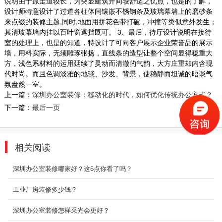
说明由于原走道较长，为突显建筑开间较舒适之优点，也是的了解，
倾斜的墙体，黑色的体块穿插，在极简的空间中
设计师特意设计了过道各柱体间镶嵌不锈钢条及玻璃幕墙上的磨砂条
来点缀的装修主题,同时,地面用拼花色带打破，冲撞等类似意外发生；
显得妙...
其清玻幕墙内挂以百叶窗遮挡既可。 3、最后，待厅设计说明在接待
2018-09-03
室的处理上，也是的知道，特设计了可向客户展示企业荣誉品的展示
墙，用料实际，无须雕琢张扬，直线条的造型让整个空间显得稳重大
主题酒店装修案例_龙岗酒店
方，浅色系材料的运用延续了灵动而清澈的气韵，大方庄重却内含现
酒店空间的功能无论多么完善，布局多么合理，
代时尚。而且色调淡雅的地毯、沙发、背景，使稳静而坦诚的晤谈气
都必须做到动静分明。动与静是按照人的日常生
氛盎然一室。
活行为来划...
上一篇：
深圳办公室装修：移动化的时代，如何优化传统办公方式？
2018-06-28
下一篇：
最后一页
工业厂房装修
深圳东森装饰公司拥有一级的设计师团队和经验
相关阅读
丰富的施工队伍。我们的设计师团队有着多年的
深圳店铺装...
深圳办公室装修哪家好？这5点你看了吗？
2018-07-30
工业厂房装修多少钱？
主题办公室装修_广州远洋
空间设计中充分利用了来自自然光线、为本来就
深圳办公室装修怎样采光会更好？
独树一帜的智慧办公赋予了灵动的生命力。空间