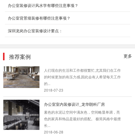
设计打...
办公室装修设计风水学有哪些注意事项？
2018-07-23
办公室背景墙装修有哪些注意事项？
信测 科技风大赏
深圳龙岗办公室装修设计要点：
为打造信息化，采用科技风，以线条的形势凸显
形象，空间错落分布，主打明亮宽阔。
2019-11-04
推荐案例
更多
政府办公室装修_招商局
人们现在的生活和工作都很繁忙,尤其我们在工作
的时候更加的有压力感,因此会有人希望每天工作
的...
2018-07-23
办公室室内装修设计_龙华朗科厂房
素色的水泥让空间中满灰色，空间略显单调，亮
色的家具和饰品是最好的搭配。 极简风格中最擅
长...
2018-06-28