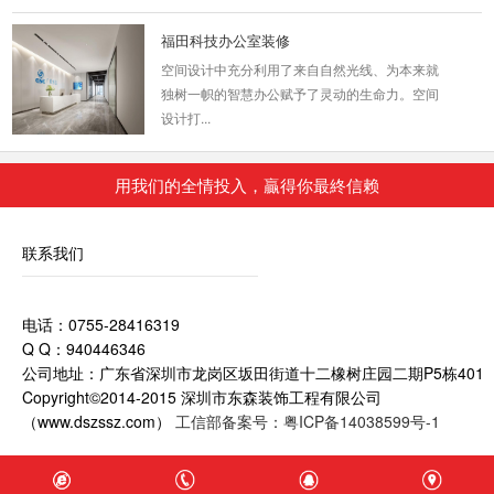
福田科技办公室装修
空间设计中充分利用了来自自然光线、为本来就
独树一帜的智慧办公赋予了灵动的生命力。空间
设计打...
2018-07-30
用我们的全情投入，贏得你最終信赖
企业办公楼装修
装修设计要点： 前台像是一个飞行的机翼，背景
联系我们
倾斜的墙体，黑色的体块穿插，在极简的空间中
显得妙...
2018-09-03
电话：0755-28416319
Q Q：940446346
主题酒店装修案例_龙岗酒店
公司地址：广东省深圳市龙岗区坂田街道十二橡树庄园二期P5栋401
酒店空间的功能无论多么完善，布局多么合理，
Copyright©2014-2015 深圳市东森装饰工程有限公司
都必须做到动静分明。动与静是按照人的日常生
（www.dszssz.com）
工信部备案号：粤ICP备14038599号-1
活行为来划...
2018-06-28