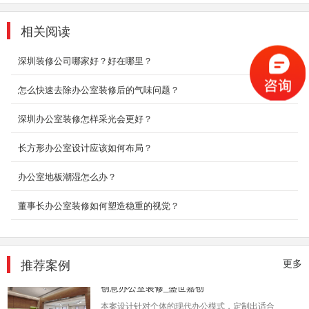
随着现在社会的快速发展，高楼大厦不只是只有
相关阅读
小区住宅，也有很多事办公商务楼。商务楼是我
们的公众场...
深圳装修公司哪家好？好在哪里？
2018-08-29
怎么快速去除办公室装修后的气味问题？
办公室厂房装修
办公室简单装修效果图也会讨人喜欢，有时候好
深圳办公室装修怎样采光会更好？
看不需要太复杂，精简干练的装修反而会有一种
别致的时尚...
长方形办公室设计应该如何布局？
2018-06-28
办公室地板潮湿怎么办？
环保办公室装修_码农信息
董事长办公室装修如何塑造稳重的视觉？
在IT产业不断扩张的大时代，不分昼夜的“数字民
工”们，不如其他的行业那样，能够有时间进行
休息。他们...
2018-06-26
推荐案例
更多
创意办公室装修_盛世嘉创
本案设计针对个体的现代办公模式，定制出适合