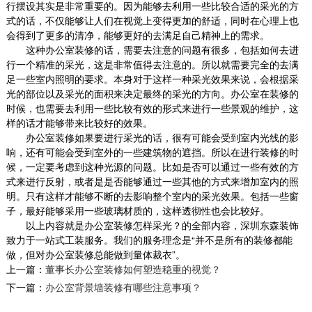
行摆设其实是非常重要的。因为能够去利用一些比较合适的采光的方
式的话，不仅能够让人们在视觉上变得更加的舒适，同时在心理上也
会得到了更多的清净，能够更好的去满足自己精神上的需求。
这种办公室装修的话，需要去注意的问题有很多，包括如何去进
行一个精准的采光，这是非常值得去注意的。所以就需要完全的去满
足一些室内照明的要求。本身对于这样一种采光效果来说，会根据采
光的部位以及采光的面积来决定最终的采光的方向。办公室在装修的
时候，也需要去利用一些比较有效的形式来进行一些景观的维护，这
街道办公室工程装修案例
样的话才能够带来比较好的效果。
深圳装饰设计为什么要选深圳东森装饰公司？
办公室装修如果要进行采光的话，很有可能会受到室内光线的影
2、深圳东森装饰是标准化成熟施工组织，大批
响，还有可能会受到室外的一些建筑物的遮挡。所以在进行装修的时
量采购及...
候，一定要考虑到这种光源的问题。比如是否可以通过一些有效的方
2018-07-30
式来进行反射，或者是是否能够通过一些其他的方式来增加室内的照
明。只有这样才能够不断的去影响整个室内的采光效果。包括一些窗
子，最好能够采用一些玻璃材质的，这样透彻性也会比较好。
专业办公室装修_华芯通
以上内容就是办公室装修怎样采光？的全部内容，深圳东森装饰
本案以其行业性质与LOGO的形式为原点，进行
致力于一站式工装服务。我们的服务理念是
“并不是所有的装修都能
解构重组再延伸，打造出前卫独特又富含张力的
做，但对办公室装修总能做到量体裁衣”。
空间形态...
上一篇：
董事长办公室装修如何塑造稳重的视觉？
2018-07-23
下一篇：
办公室背景墙装修有哪些注意事项？
老总办公室装修