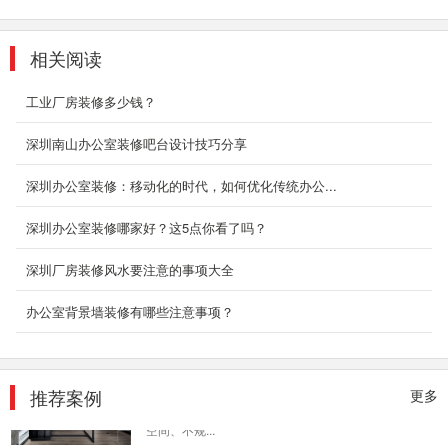
了绿植相间...
2018-08-21
相关阅读
游戏公司办公室装修
工业厂房装修多少钱？
此的办公空间具有鲜明的德国风格，从入口大堂
到电梯厅，大量使用了灰色花岗岩、木饰面和不
深圳南山办公室装修吧台设计技巧分享
锈钢材质，严...
2018-06-21
深圳办公室装修：移动化的时代，如何优化传统办公...
房产办公室装修
深圳办公室装修哪家好？这5点你看了吗？
传统中式家具无疑是整个空间当仁不让的主角，
从官帽椅、圈椅，到雕花茶几、条案、角几等
深圳厂房装修风水要注意的事项大全
等，每一...
2018-07-30
办公室背景墙装修有哪些注意事项？
高雅办公室装修
而本案以全新的办公模式去诠释广告办公空间。
推荐案例
更多
浅色连续又赋予造型与颜色变化，不规则的办公
空间、不规...
2018-07-30