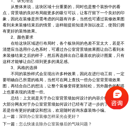
1
、讲究理念
从整体来说，这块区域十分重要的，同时也是整个装扮中的看
点，背景墙的良好布局能更多的吸引可以，让客厅留下一个良好的印
象，因此在装修是所需考虑的问题有许多，当然也可通过装修效果图
看到未来装修结束后的情景，这样能提前知道并加以改正，使我们拥
有更好的装饰效果。
顶级办公室装修_创业学院
2
、颜色要求
本案虽屋况老旧，基地面积却很大，让设计团队
在给这块区域进行布局时，各个板块间的色差不宜太大，若是不
得以大刀阔斧发挥空间配置专业以及安全建设。
清楚应当选用什么色系时，可通过办公室背景墙效果图让自己看到未
设计师...
来装修结束之后的样子，然后再选择出自己最喜欢的设计图案，只有
2018-07-23
这样才能够让自己得到更多的满足感。
3
、风格的选择
互联网整体办公室装修
不同的装扮样式会呈现出许多种效果，因此在进行动工前，一定
办公室是为处理一种特定事务的地方或提供服务
要明确自己所需的格局，当然可在网上查找一些办公室背景墙效果
的地方，而办公室装修设计则能恰到好处的突出
图，再结合自己的想法，让整个装修变得更加轻松，另外颜色的配搭
上也要表现的清楚一些。
公司、企业文...
总结：上文就是关于办公室背景墙如何设计的内容介绍了，相信
2018-06-21
大部分网友对于办公室背景墙如何设计已经有了进一步的了解，当然
若是你有更好的建议和想法，欢迎随时咨询东森装饰小编。
复式办公室装修_淘贝网络
上一篇：
深圳办公室装修怎样采光会更好？
本案在设计视觉形态上，采用了浅色为基调贯穿
下一篇：
怎么快速去除办公室装修后的气味问题？
全场，辅以白色造形和红色形成序列关系，融入