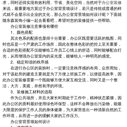
求，同时还得实现有效利用、节省、美化空间，当然对于
办公室装修
来说，最重要地方莫过于办公室背景墙设计，若只是传统或普通的样
式就不会显示出企业的文化，那么办公室背景墙如何设计呢？下面就
随东森装饰小编一起去看看吧，希望对您的装修提供一些帮助。
办公室装修注意事项有哪些
1
、颜色搭配
其次色系的配搭也显得十分重要，办公区既需要活跃的氛围，同
时也应是一个严肃的工作场所，因此在整体色彩的把控上至关重要，
合适的色彩搭配不仅能够给工作员工心情上的舒适，同时能够配合灯
光，从而增强办公室室内的采光度，能够给人一种明亮的感觉。
2
、稳定和谐的秩序感
在进行办公区的装扮时，一定要注意秩序感的布局，众所周知，
对于该处所的建造主要就是为了方便上班族工作，以便提高效率，因
此办公室装修需要一个既能够方便大家互相交流，同时又是一个整
洁，大方，美观，井然有序的环境。
3
、装修施工材料的选取
作为公共场所，并且大家长时期处于工作中，精神状态紧绷，因
此办公区的质料最好使用绿色环保型，这样不会释放出污染物，能最
大限度的保护工作人员的身体健康，为大家营造出一种清新自然的工
作环境，从而进一步的缓解大家的工作压力。
办公室背景墙如何设计