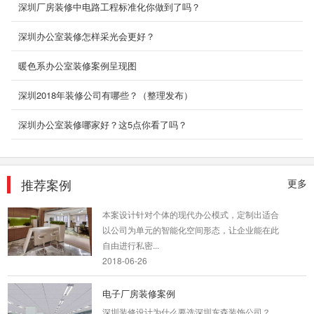
深圳厂房装修中电路工程标准化你做到了吗？
办公室房间的设计配置，一般而言，职位越高者
越後面，犹如银行业的摆置，前线为柜台员、襄
深圳办公室装修怎样采光会更好？
理、副...
2018-06-21
暖色系办公室装修案例呈现图
汽车厂房装修方案
深圳2018年装修公司有哪些？（整理发布）
这种风格外形简洁、功能性强，装饰形式多种多
深圳办公室装修哪家好？这5点你看了吗？
样，可选用的装饰材料极为丰富。它强调室内空
间形态的...
2018-07-30
推荐案例
更多
创意办公室装修_盛世嘉创
本案设计针对个体的现代办公模式，定制出适合
以公司为单元的智能化空间形态，让企业能在此
自由进行私密...
2018-06-26
电子厂房装修案例
深圳装修设计为什么要选深圳东森装饰公司？