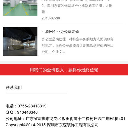
2、深圳东森装饰是标准化成熟施工组织，大批
量...
2018-07-30
互联网企业办公室装修
办公室是为处理一种特定事务的地方或提供服务
的地方，而办公室装修设计则能恰到好处的突出
公司、企业文...
2018-06-27
用我们的全情投入，贏得你最終信赖
复式办公室装修_麗池米
设计师为此间工作者创造大器格局的环境，玄关
处原生态石墙与品牌图型互辉映，不仅相当吸
联系我们
睛，更让...
2018-07-23
电话：0755-28416319
Q Q：940446346
开放式办公室设计案例
公司地址：广东省深圳市龙岗区坂田街道十二橡树庄园二期P5栋401
开放式办公室装修设计是近年来比较流行的趋
Copyright©2014-2015 深圳市东森装饰工程有限公司
势，摆脱传统封闭式的独立空间，采用通透、宽