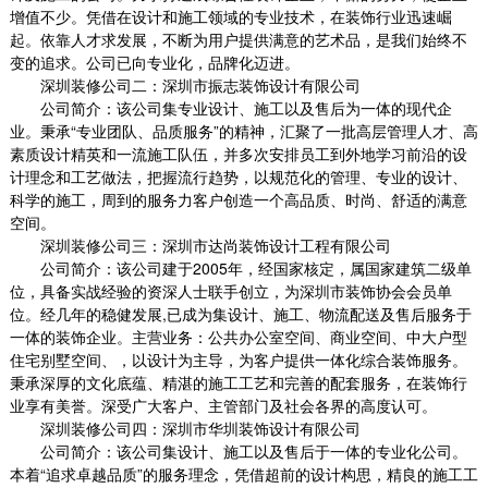
增值不少。凭借在设计和施工领域的专业技术，在装饰行业迅速崛
起。依靠人才求发展，不断为用户提供满意的艺术品，是我们始终不
变的追求。公司已向专业化，品牌化迈进。
深圳装修公司二：深圳市振志装饰设计有限公司
公司简介：该公司集专业设计、施工以及售后为一体的现代企
业。秉承
“专业团队、品质服务”的精神，汇聚了一批高层管理人才、高
素质设计精英和一流施工队伍，并多次安排员工到外地学习前沿的设
计理念和工艺做法，把握流行趋势，以规范化的管理、专业的设计、
科学的施工，周到的服务力客户创造一个高品质、时尚、舒适的满意
空间。
深圳装修公司三：深圳市达尚装饰设计工程有限公司
公司简介：该公司建于
2005
年，经国家核定，属国家建筑二级单
位，具备实战经验的资深人士联手创立，为深圳市装饰协会会员单
位。经几年的稳健发展
,
已成为集设计、施工、物流配送及售后服务于
一体的装饰企业。主营业务：公共办公室空间、商业空间、中大户型
住宅别墅空间、，以设计为主导，为客户提供一体化综合装饰服务。
秉承深厚的文化底蕴、精湛的施工工艺和完善的配套服务，在装饰行
业享有美誉。深受广大客户、主管部门及社会各界的高度认可。
深圳装修公司四：深圳市华圳装饰设计有限公司
公司简介：该公司集设计、施工以及售后于一体的专业化公司。
本着
“追求卓越品质”的服务理念，凭借超前的设计构思，精良的施工工