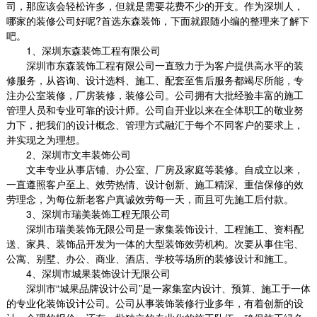
司，那应该会轻松许多，但就是需要花费不少的开支。作为深圳人，
哪家的装修公司好呢
?首选东森装饰，下面就跟随小编的整理来了解下
吧。
1
、深圳
东森装饰工程有限公司
深圳市东森装饰工程有限公司一直致力于为客户提供高水平的装
修服务，从咨询、设计选料、施工、配套至售后服务都竭尽所能，专
注办公室装修，厂房装修，装修公司。公司拥有大批经验丰富的施工
管理人员和专业可靠的设计师。公司自开业以来在全体职工的敬业努
力下，把我们的设计概念、管理方式融汇于每个不同客户的要求上，
并实现之为理想。
2
、深圳市文丰装饰公司
文丰专业从事店铺、办公室、厂房及家庭等装修。自成立以来，
一直遵照客户至上、效劳热情、设计创新、施工精深、重信保修的效
劳理念，为每位新老客户真诚效劳每一天，而且可先施工后付款。
3
、深圳市瑞美装饰工程无限公司
深圳市瑞美装饰无限公司是一家集装饰设计、工程施工、资料配
送、家具、装饰品开发为一体的大型装饰效劳机构。次要从事住宅、
公寓、别墅、办公、商业、酒店、学校等场所的装修设计和施工。
4
、深圳市城果装饰设计无限公司
深圳市
“城果品牌设计公司”是一家集室内设计、预算、施工于一体
的专业化装饰设计公司。公司从事装饰装修行业多年，有着创新的设