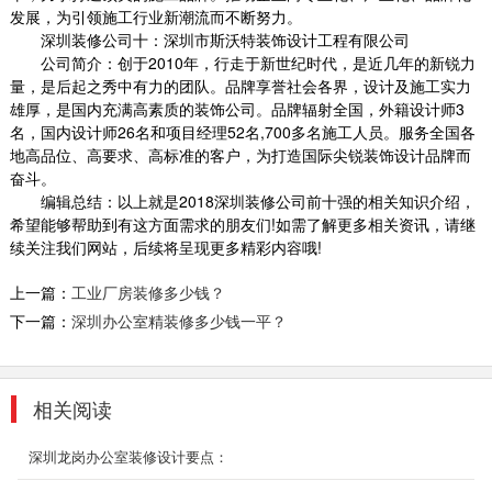
发展，为引领施工行业新潮流而不断努力。
深圳装修公司十：深圳市斯沃特装饰设计工程有限公司
复式办公室装修_麗池米
公司简介：创于
2010
年，行走于新世纪时代，是近几年的新锐力
设计师为此间工作者创造大器格局的环境，玄关
量，是后起之秀中有力的团队。品牌享誉社会各界，设计及施工实力
处原生态石墙与品牌图型互辉映，不仅相当吸
雄厚，是国内充满高素质的装饰公司。品牌辐射全国，外籍设计师
3
睛，更让...
名，国内设计师
26
名和项目经理
52
名
,700
多名施工人员。服务全国各
2018-07-23
地高品位、高要求、高标准的客户，为打造国际尖锐装饰设计品牌而
奋斗。
开放式办公室设计案例
编辑总结：以上就是
2018深圳装修公司
前十强的相关知识介绍，
希望能够帮助到有这方面需求的朋友们
!
如需了解更多相关资讯，请继
开放式办公室装修设计是近年来比较流行的趋
续关注我们网站，后续将呈现更多精彩内容哦
!
势，摆脱传统封闭式的独立空间，采用通透、宽
敞的办公区域...
上一篇：
工业厂房装修多少钱？
2018-09-03
下一篇：
深圳办公室精装修多少钱一平？
岷江文业 商务风
现代商务风中又讲究简洁，体现公司严谨的文
化。
相关阅读
2019-11-04
深圳龙岗办公室装修设计要点：
布吉办公室装修案例展示