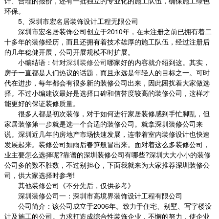
计、合理的报价，还有一批独立的专业化的施工队伍，确保施工绿色
环保。
5
、深圳市宏名居装饰设计工程无限公司
深圳市宏名居装饰公司创立于
2010
年，在未注册之前已拥有着二
十多年的装修经历，而且还拥有着技术雄厚的施工队伍，经过注册后
的几年稳健开展，公司开展规模不时扩展。
小编结语：针对
深圳装修公司
哪家好的内容就介绍到这。其实，
房子一直都是人们热议的话题，而且永远是年轻人的目标之一。可时
代在进步，每年都会有很多新的装修公司出来，因此困扰着大家做选
择。不过小编建议最好是选择口碑和信誉度较高的装修公司，这样才
能更好的保证装修质量。
很多人都是初次装修，对于如何进行家居装修感到手忙脚乱，但
家居装修第一步就是选一个合适的装修公司。就拿深圳装修公司来
说。深圳近几年的房地产市场快速发展，连带着室内装修设计也快速
发展起来。装修公司如雨后春笋般冒出来。面对着这么多装修公司，
业主要怎么选择呢
?
靠谱的
深圳装修公司
有哪些
?
深圳大大小小的装修
公司多的数不胜数，不过别担心，下面我就来为大家推荐
深圳装修公
司
，供大家选择时参考
!
其他装修公司《不分先后，仅供参考》
深圳装修公司一：深圳市高境界装饰设计工程有限公司
公司简介：该公司成立于
2006
年。致力于住宅、别墅、写字楼设
计及施工的公司。力求打造成综合性装饰企业，不懈的努力，使企业