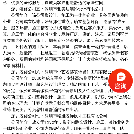
艺，优质的全称服务，真诚为客户创造舒适的家居空间。
深圳装修公司五：深圳市雅美居装饰设计有限公司
公司简介：该公司集设计、施工为一体的企业，具备国家资质的
企业，公司成立以来，始终抓住重点，确立创新环保，遵循
“客户至
上，服务热情、施工精湛”的服务理念，为每位客户服务。集设计、预
算、施工于一体的综合性企业，承接厂房、店铺、娱乐、家居别墅等
各类室内外设计与施工。拥有专业经验的设计师，高素质的技术人
员、工艺精湛的施工队伍、本着质量、信誉争创一流的经营理念、以
人为本、质量第一、杜绝返工、创造品牌为经营宗旨、竭诚为新老客
户服务。所用的材料均符国家环保规定，让广大业主轻松装修、省心
省事省材料。
深圳装修公司六：深圳市中艺名赫装饰设计工程有限公司
公司简介：
2008
年成立至今，专注高端别墅设计及装饰，拥有业
内顶尖的设计师，超凡的设计理念，精湛的施工工艺，受到广大客户
的肯定。该公司本着诚实守信的经营原则及人性化管理，以质量来完
成每项工程，公司坚持设计、施工一条龙式服务。以“客户为本”是我公
司的企业理念，让客户满意是我公司的最终目标，力求尽善尽美，专
业缔造完美。将为您打造舒适的家居生活。
深圳装修公司七：深圳市精雅装饰设计工程有限公司
公司简介：成立于
1995
年，集室内装饰设计、施工、装饰业务为
一体的装饰企业。公司内部规范管理，现有一批经验丰富的施工队