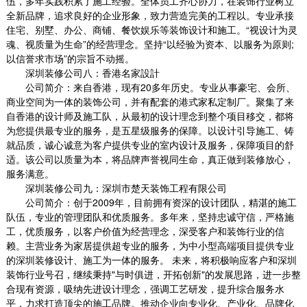
伍，多年实践积累了施工经验。全体员工齐心协力，在装饰行业树立
全新品牌，追求良好的企业形象，致力营造完美的工程以。专业承接
住宅、别墅、办公、商铺、餐饮娱乐等装饰设计和施工。“视设计为灵
魂、视质量为生命”的经营理念。坚持“以经验为资本、以服务为原则
;
以信誉求市场”的宗旨不动摇。
深圳装修公司八：香港名家設計
公司简介：来自香港，现有
20
多年历史。专业从事豪宅、会所、
商业空间为一体的装饰公司，并有配套的港式家私定制厂。聚集了来
自香港的设计师及施工队，从最初的设计理念到整个项目移交，都将
为您提供最专业的服务，是五星级服务的保障。以设计引导施工、铸
就品质，诚心诚意为客户提供专业的室内设计及服务，保障项目的舒
适。该公司以质量为本，将品牌声誉视同生命，真正做到装修放心，
服务满意。
深圳装修公司九：深圳市楚天装饰工程有限公司
公司简介：创于
2009
年，目前拥有资深的设计团队，精湛的施工
队伍，专业的管理团队和优质服务。多年来，坚持忠诚守信，严格施
工，优质服务，以客户价值为经营理念，深受客户和装饰行业的信
赖。主营业务为家居提供超专业的服务，为中小型高端项目提供专业
的深圳装修设计、施工为一体的服务。 未来，将积极响应客户和深圳
装饰行业号召，继续秉持
"
与时俱进，开拓创新
"
的发展思路，进一步整
合现有资源，吸纳先进设计理念，强调工艺研发，提升综合服务水
平，力求打造顶尖的施工品牌。推动企业向专业化、产业化、品牌化