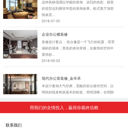
这种风格强调以华丽的装饰、浓烈的色彩、精美
的造型达到雍容华贵的装饰效果。欧式客厅顶部
线条层...
2018-07-30
企业办公楼装修
装修设计要点： 前台像是一个飞行的机翼，背景
倾斜的墙体，黑色的体块穿插，在极简的空间中
显得妙...
2018-09-03
现代办公室装修_金丰禾
本设计案例大气经典，宽敞的前台接待空间，以
明快的线条构筑基本的框架，简明清晰；在明朗
的空间构图里...
2018-06-26
用我们的全情投入，贏得你最終信赖
小平米办公室装修_匠心制造
本案虽屋况老旧，基地面积却很大，让设计团队
联系我们