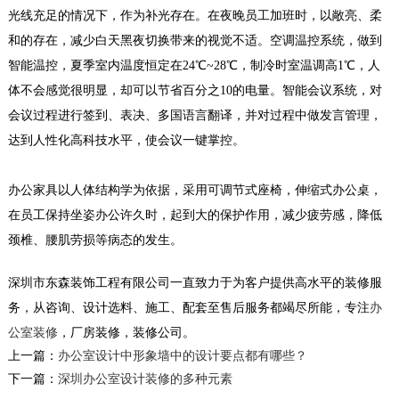
光线充足的情况下，作为补光存在。在夜晚员工加班时，以敞亮、柔
和的存在，减少白天黑夜切换带来的视觉不适。空调温控系统，做到
现代办公室装修_金丰禾
智能温控，夏季室内温度恒定在24℃~28℃，制冷时室温调高1℃，人
本设计案例大气经典，宽敞的前台接待空间，以
体不会感觉很明显，却可以节省百分之10的电量。智能会议系统，对
明快的线条构筑基本的框架，简明清晰；在明朗
的空间构图里...
会议过程进行签到、表决、多国语言翻译，并对过程中做发言管理，
2018-06-26
达到人性化高科技水平，使会议一键掌控。
小平米办公室装修_匠心制造
办公家具以人体结构学为依据，采用可调节式座椅，伸缩式办公桌，
本案虽屋况老旧，基地面积却很大，让设计团队
得以大刀阔斧发挥空间配置专业以及安全建设。
在员工保持坐姿办公许久时，起到大的保护作用，减少疲劳感，降低
设计师...
颈椎、腰肌劳损等病态的发生。
2018-07-23
深圳市东森装饰工程有限公司一直致力于为客户提供高水平的装修服
专业办公室装修_华芯通
务，从咨询、设计选料、施工、配套至售后服务都竭尽所能，专注
办
本案以其行业性质与LOGO的形式为原点，进行
公室装修
，厂房装修，装修公司。
解构重组再延伸，打造出前卫独特又富含张力的
上一篇：
办公室设计中形象墙中的设计要点都有哪些？
空间形态...
下一篇：
深圳办公室设计装修的多种元素
2018-07-23