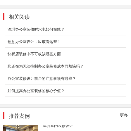
现代中式公装一览
主张禅意，在细节之处体现对生活的热爱，享受
相关阅读
恬静的人生。
2019-11-05
深圳办公室装修时水电如何布线？
创意办公室设计，应该看这些！
厂房装修设计案例展示
2、主流装饰公司：加盟类的品牌公司，越来越
快餐店装修中不可或缺哪些方面
多，他们一般管理有固定的流程，主材有自己的
联盟品牌。 ...
您还在为无法控制办公室装修成本而烦恼吗？
2018-06-21
办公室装修设计前台的注意事项有哪些？
3000平空压机厂房装修
如何提高办公室装修的核心价值？
办公室装修设计最基本的四大特征是空间形式上
的叙述性、空间功能上的节点性、空间氛围上的
和睦性...
2018-06-28
推荐案例
更多
深圳室内装修设计