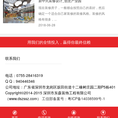
现在装修房子，一般都会按照自己的喜好，然后
确定一个适合自己家装修的装修风格。装修的风
格有很多，...
2018-06-28
深圳写字楼办公室装修
用我们的全情投入，贏得你最終信赖
深圳写字楼装修为什么要选深圳东森装饰公司？
2、深圳东森装饰是标准化成熟施工组织，大批
量采...
联系我们
2018-07-30
厂家新办公室装修
电话：0755-28416319
厂家新办公室装修要注重装修的实用性，也要考
Q Q：940446346
虑有风格表现，才能让实践的装修，达到更好的
公司地址：广东省深圳市龙岗区坂田街道十二橡树庄园二期P5栋401
效果。...
Copyright©2014-2015 深圳市东森装饰工程有限公司
2018-07-30
（www.dszssz.com）
工信部备案号：粤ICP备14038599号-1
游戏公司办公室装修
此的办公空间具有鲜明的德国风格，从入口大堂
首页
电话咨询
在线咨询
联系我们