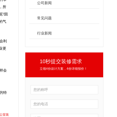
公司新闻
，所
呢?因
常见问题
的气
行业新闻
会利
业更
10秒提交装修需求
立领4份设计方案，4份详细报价！
样会
的特
公室装