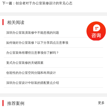
2018-06-28
下一篇：
创业者对于办公室装修设计的常见心态
办公室装修设计效果
办公室是为处理一种特定事务的地方或提供服务
相关阅读
的地方，而办公室装修设计则能恰到好处的突出
公司、企业文...
深圳办公室装潢装修中不能忽视的问题
2018-06-27
如何做好办公室装修？以下分享四点注意事项
龙岗高端办公室装修
现代风格的办公室设计装修一般适用于集体办公
办公室装饰有哪些注意事项你了解吗？
的场所，以简约干练为主，颜色也多采用白色和
较为浅淡...
复式办公室装修的关键因素
2018-07-30
创造性的办公室空间分隔和布局设计
豪华办公室装修
深圳办公室设计中软装的搭配要点介绍
整个空间其实被归纳为四大块：前厅接待与影像
展示、独立办公区、开敞办公区、对外创客咖啡
区，住动线...
2018-07-23
推荐案例
更多