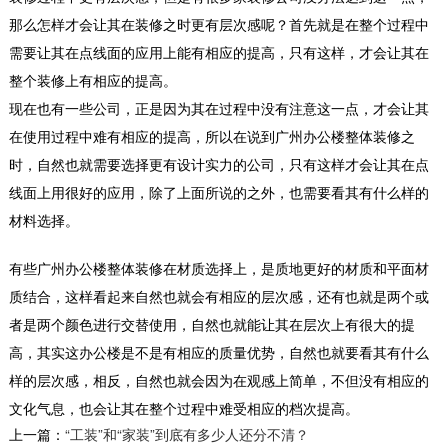
那么怎样才会让其在装修之时更有层次感呢？首先就是在整个过程中
需要让其在点线面的应用上能有相应的提高，只有这样，才会让其在
售楼部办公室装修设计
整个装修上有相应的提高。
在办公室的室内装饰上，同样从地产公司的职业
现在也有一些公司，正是因为其在过程中没有注意这一点，才会让其
特质出发，稳重大气，典雅中不乏设计感，突显
在使用过程中难有相应的提高，所以在说到
广州办公楼整体装修
之
高品位...
时，自然也就需要选择更有设计实力的公司，只有这样才会让其在点
2018-07-30
线面上用很好的应用，除了上面所说的之外，也需要看其有什么样的
深圳厂房装修装饰案例
材料选择。
现在很多企业都有着自己的厂房，虽然厂房建造
麻烦，但是拥有自己的厂房还是有很多好处的。
有些
广州办公楼整体装修
在材质选择上，是质地更好的材质和平面材
好的厂房不...
质结合，这样看起来自然也就会有相应的层次感，还有也就是两个或
2018-06-27
者是两个颜色进行交替使用，自然也就能让其在层次上有很大的提
高，其实这办公楼是不是有相应的质量优势，自然也就要看其有什么
高档办公室装修
样的层次感，相反，自然也就会因为在观感上简单，不但没有相应的
人们对于办公室在进行装修的时候，有很多事情
都是需要注意的，办公室装修好坏直接影响到工
文化气息，也会让其在整个过程中难受相应的档次提高。
作人员的...
上一篇：
“工装”和“家装”到底有多少人还分不清？