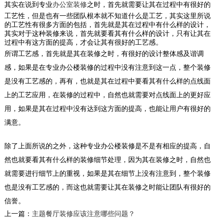
其实在说到专业
办公室装修
之
时，首先就需要让其在过程中有很好的
工艺性，但是也有一些团队根本就不知道什么是工艺，其实这里所说
的工艺性有很多方面的包括，首先就是其在过程中有什么样的设计，
其实对于这种装修来说，首先就要看其有什么样的设计，只有让其在
过程中有这方面的提高，才会让其有很好的工艺感。
所谓工艺感，首先就是其在装修之时，有很好的设计整体感及谐调
感，如果是在
专业办公楼装修
的过程中没有注意到这一点，整个装修
是没有工艺感的，再有，也就是其在过程中要看其有什么样的点线面
上的工艺应用，在装修的过程中，自然也就需要对点线面上的更好应
房产办公室装修
用，如果是其在过程中没有达到这方面的提高，也能让用户有很好的
传统中式家具无疑是整个空间当仁不让的主角，
满意。
从官帽椅、圈椅，到雕花茶几、条案、角几等
等，每一...
除了上面所说的之外，这种
专业办公楼装修
是不是有相应的提高，自
2018-07-30
然也就要看其有什么样的装修细节处理，因为其在装修之时，自然也
就需要进行细节上的重视，如果是其在细节上没有注意到，整个装修
金融企业办公装修案例
也是没有工艺感的，而这也就需要让其在装修之时能让团队有很好的
以简洁著称于世。反映在家装方面，完全不用纹
样和图案装饰，只用线条和色块来区分点缀。北
信誉。
欧地区，...
上一篇：
主题餐厅装修应该注意哪些问题？