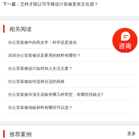
2018-07-30
下一篇：
怎样才能让写字楼设计装修更有文化感？
科技办公厂房装修
大数据，机器人，外太空，探秘火星，未来在向
相关阅读
我们招手，科技智能型企业的发展也是一日比
一...
办公室装修中的风水学：科学还是迷信
2018-07-30
深圳办公室装修涉及要用的材料有哪些？
高端写字楼装修设计
深圳办公室装修公司 我们的设计师团队有着多年
办公室装修设计如何加入生活元素？
的深圳办公室设计经验，整个装修过程会有专门
的设计...
办公室装修如何选择合适的风格
2018-07-30
办公室装修吊顶天花板有哪几种类型，有哪些优缺点?
深圳店铺装修
办公室装修地板材料有哪些可以选？
深圳东森装饰公司拥有一级的设计师团队和经验
丰富的施工队伍。我们的设计师团队有着多年的
深圳店...
2018-07-30
推荐案例
更多