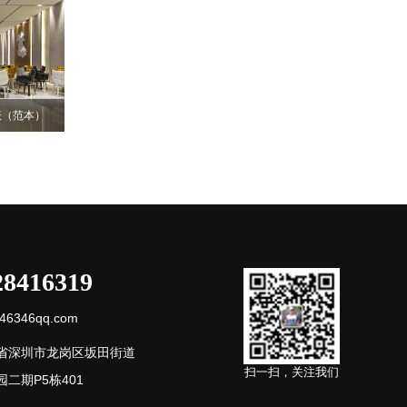
表（范本）
28416319
6346qq.com
省深圳市龙岗区坂田街道
扫一扫，关注我们
二期P5栋401