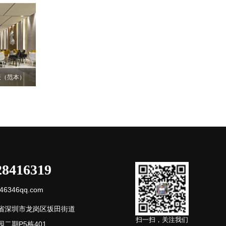
表（范本）
28416319
6346qq.com
省深圳市龙岗区坂田街道
扫一扫，关注我们
二期P5栋401