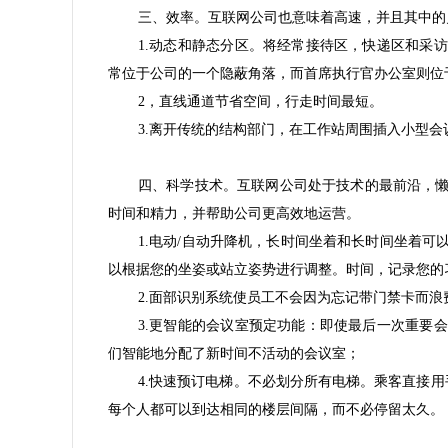
三、效率。互联网公司也意味着高速，并且其中的
1.动态和静态分区。将经常接待区，快递区和采
常位于公司的一个隐蔽角落，而首席执行官办公室则位
2，直线通道节省空间，行走时间最短。
3.离开传统的结构部门，在工作站周围插入小型
四、科学技术。互联网公司处于技术的最前沿，
时间和精力，并帮助公司更高效地运营。
1.电动/自动升降机，长时间坐着和长时间坐着
以根据您的坐姿或站立姿势进行调整。时间，记录您的
2.面部识别系统使员工不会因为忘记带门禁卡而浪
3.更智能的会议室预定功能：即使最后一次重要
们智能地分配了新时间不活动的会议室；
4.快速预订电梯。不必划分所有电梯。乘客直接
每个人都可以到达相同的楼层间隔，而不必停留太久。