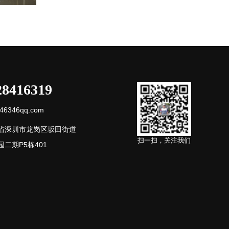
28416319
6346qq.com
省深圳市龙岗区坂田街道
扫一扫，关注我们
二期P5栋401