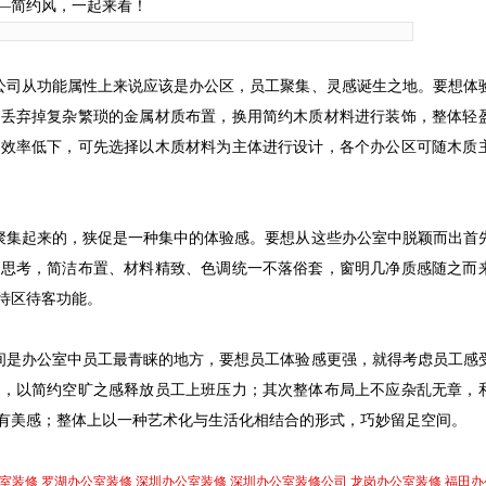
—简约风，一起来看！
公司从功能属性上来说应该是办公区，员工聚集、灵感诞生之地。要想体
以丢弃掉复杂繁琐的金属材质布置，换用简约木质材料进行装饰，整体轻
作效率低下，可先选择以木质材料为主体进行设计，各个办公区可随木质
聚集起来的，狭促是一种集中的体验感。要想从这些办公室中脱颖而出首
度思考，简洁布置、材料精致、色调统一不落俗套，窗明几净质感随之而
待区待客功能。
间是办公室中员工最青睐的地方，要想员工体验感更强，就得考虑员工感
心，以简约空旷之感释放员工上班压力；其次整体布局上不应杂乱无章，
有美感；整体上以一种艺术化与生活化相结合的形式，巧妙留足空间。
室装修
罗湖办公室装修
深圳办公室装修
深圳办公室装修公司
龙岗办公室装修
福田办