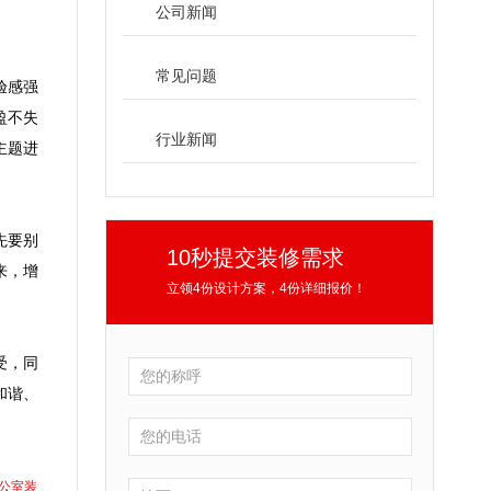
公司新闻
常见问题
验感强
盈不失
行业新闻
主题进
先要别
10秒提交装修需求
来，增
立领4份设计方案，4份详细报价！
受，同
和谐、
公室装