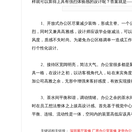
样就可以算得上具有强烈体验感的设计呢？答案就是—
1、开放式办公区尽量减少装饰，形成主脊。一个
烈，同时又兼具高雅感，设计师应该学会做减法，可
风度，质感不失时尚。为避免办公区格调单一造成工
行个性化设计。
2、接待区宽阔明亮，简洁大气。办公室很多都是
具一格，在设计之初，以访客视角代入，站在来宾角
加公司高雅之余，无形中增强来客好感度，有效实现接
3、茶水间平衡和谐，调动情绪。办公之余的茶水
时在员工想法整体之上拔高设计感。首先基于视觉中
平衡、连续、流动性是一体，空间内的装置高低应该具
关键词相关链接：
深圳展厅装修
厂房办公室装修
龙华办公