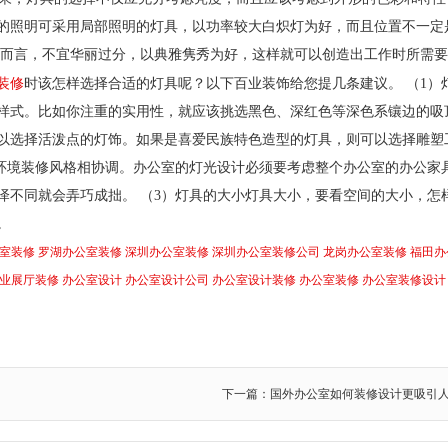
的照明可采用局部照明的灯具，以功率较大白炽灯为好，而且位置不一定
般而言，不宜华丽过分，以典雅隽秀为好，这样就可以创造出工作时所需
装修
时该怎样选择合适的灯具呢？以下百业装饰给您提几条建议。 （1）
样式。比如你注重的实用性，就应该挑选黑色、深红色等深色系镶边的吸
以选择活泼点的灯饰。如果是喜爱民族特色造型的灯具，则可以选择雕塑
的环境装修风格相协调。办公室的灯光设计必须要考虑整个办公室的办公家
泽不同就会弄巧成拙。 （3）灯具的大小灯具大小，要看空间的大小，怎
。
室装修
罗湖办公室装修
深圳办公室装修
深圳办公室装修公司
龙岗办公室装修
福田办
业展厅装修
办公室设计
办公室设计公司
办公室设计装修
办公室装修
办公室装修设计
下一篇：国外办公室如何装修设计更吸引