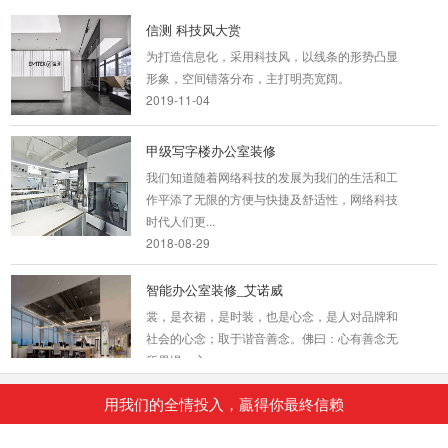
信测 科技风大赏
为打造信息化，采用科技风，以线条的形势凸显
形象，空间错落分布，主打明亮宽阔。
2019-11-04
甲级写字楼办公室装修
我们知道随着网络科技的发展为我们的生活和工
作平添了无限的方便与快捷及舒适性，网络科技
时代人们更...
2018-08-29
智能办公室装修_艾诺威
裳，是衣裙，是时装，也是心念，是人对品牌和
社会的心念；取于谐音善念。佛曰：心有善念无
所畏惧，心...
2018-07-30
用我们的全情投入，贏得你最終信赖
办公楼高档装修_中海投资