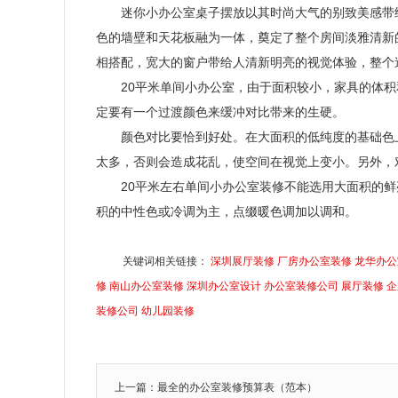
迷你小办公室桌子摆放以其时尚大气的别致美感带
色的墙壁和天花板融为一体，奠定了整个房间淡雅清新
相搭配，宽大的窗户带给人清新明亮的视觉体验，整个
20
平米单间小办公室，由于面积较小，家具的体积
定要有一个过渡颜色来缓冲对比带来的生硬。
颜色对比要恰到好处。在大面积的低纯度的基础色
太多，否则会造成花乱，使空间在视觉上变小。另外，
20
平米左右单间小办公室装修不能选用大面积的鲜
积的中性色或冷调为主，点缀暖色调加以调和。
关键词相关链接：
深圳展厅装修
厂房办公室装修
龙华办公
修
南山办公室装修
深圳办公室设计
办公室装修公司
展厅装修
企
装修公司
幼儿园装修
上一篇：最全的办公室装修预算表（范本）