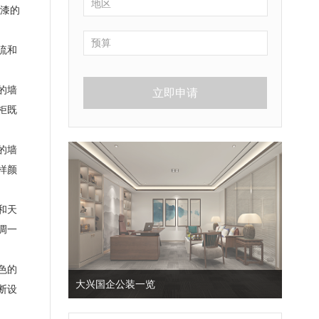
漆的
流和
的墙
立即申请
柜既
的墙
样颜
和天
调一
色的
大兴国企公装一览
断设