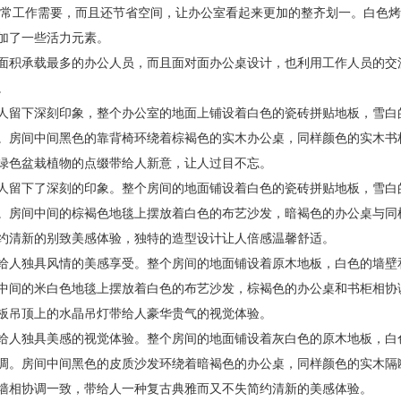
常工作需要，而且还节省空间，让办公室看起来更加的整齐划一。白色烤
加了一些活力元素。
面积承载最多的办公人员，而且面对面办公桌设计，也利用工作人员的交
。
人留下深刻印象，整个办公室的地面上铺设着白色的瓷砖拼贴地板，雪白
。房间中间黑色的靠背椅环绕着棕褐色的实木办公桌，同样颜色的实木书
绿色盆栽植物的点缀带给人新意，让人过目不忘。
人留下了深刻的印象。整个房间的地面铺设着白色的瓷砖拼贴地板，雪白
。房间中间的棕褐色地毯上摆放着白色的布艺沙发，暗褐色的办公桌与同
约清新的别致美感体验，独特的造型设计让人倍感温馨舒适。
给人独具风情的美感享受。整个房间的地面铺设着原木地板，白色的墙壁
中间的米白色地毯上摆放着白色的布艺沙发，棕褐色的办公桌和书柜相协
板吊顶上的水晶吊灯带给人豪华贵气的视觉体验。
给人独具美感的视觉体验。整个房间的地面铺设着灰白色的原木地板，白
调。房间中间黑色的皮质沙发环绕着暗褐色的办公桌，同样颜色的实木隔
墙相协调一致，带给人一种复古典雅而又不失简约清新的美感体验。